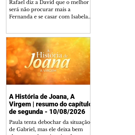
Rafael diz a David que o melhor
será não procurar mais a
Fernanda e se casar com Isabela.
Júlia diz a Otávio que sua esposa
desconfia que ele tem uma
amante. Diante do túmulo de
Santiago, Fernanda diz que quer
justiça para ele mas, ao mesmo
tempo, se apaixonou por Rafael.
Martina critica David por ainda
não conhecer Clara e Sandra.
Fernanda confessa a Joana que
não consegue parar de pensar em
A História de Joana, A
Rafael. Isabela e Rafael garantem
Virgem | resumo do capítulo
a Júlia que já está tudo pronto
para o casamento q
de segunda - 10/08/2026
Paula tenta debochar da situação
de Gabriel, mas ele deixa bem