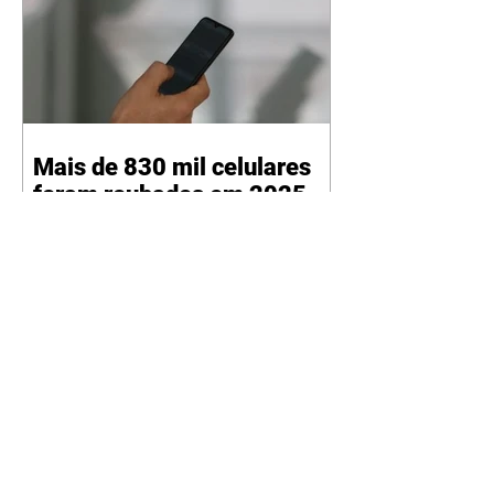
Mais de 830 mil celulares
foram roubados em 2025
06/08/2026 Roubos recuaram
18,6%; enquanto os furtos
aumentaram 0,9% Agência Brasil
O Brasil registrou 830.890 roubos
ou furtos de celulares em 2025 –
9% menos que as 909.753
subtrações de aparelhos
registradas em 2024. De acordo
com o 20° Anuário Brasileiro de
Segurança Pública, os roubos