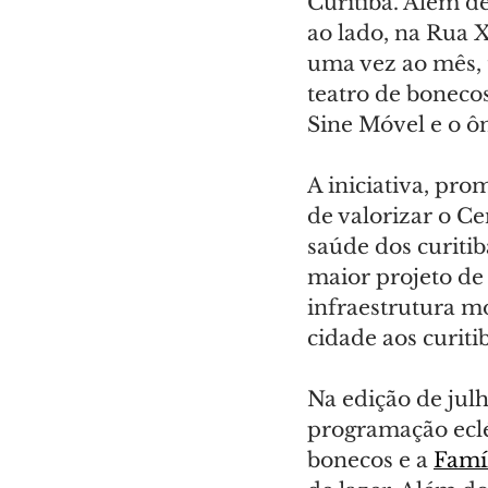
Curitiba. Além de
ao lado, na Rua 
uma vez ao mês, 
teatro de bonecos
Sine Móvel e o ô
A iniciativa, pro
de valorizar o C
saúde dos curitib
maior projeto de 
infraestrutura m
cidade aos curiti
Na edição de julh
programação eclé
bonecos e a 
Famíl