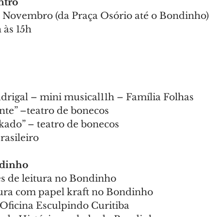
ntro
 Novembro (da Praça Osório até o Bondinho)
h às 15h
drigal – mini musical11h – Família Folhas
nte” –teatro de bonecos
ikado” – teatro de bonecos
asileiro
dinho
es de leitura no Bondinho
tura com papel kraft no Bondinho
Oficina Esculpindo Curitiba