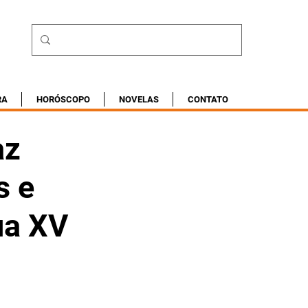
RA
HORÓSCOPO
NOVELAS
CONTATO
az
s e
ua XV