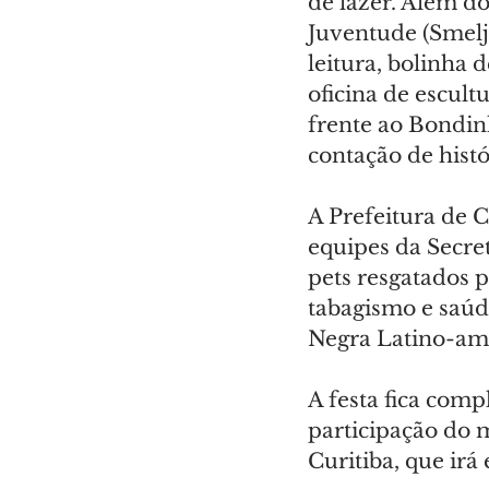
de lazer. Além do
Juventude (Smelj
leitura, bolinha d
oficina de escult
frente ao Bondinh
contação de histó
A Prefeitura de 
equipes da Secret
pets resgatados 
tabagismo e saúd
Negra Latino-am
A festa fica comp
participação do 
Curitiba, que irá