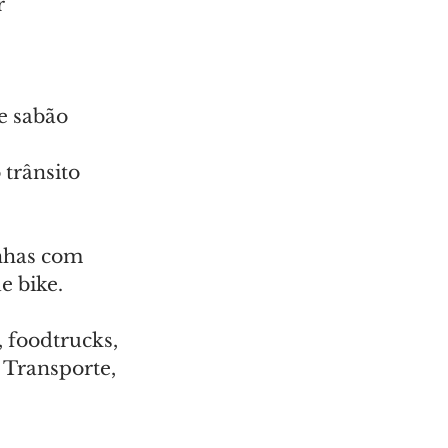
r
de sabão
 trânsito
inhas com 
e bike.
 foodtrucks, 
Transporte, 