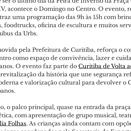
 ser o último dia da Feira de Inverno da Praça 
XV, acontece o Domingo no Centro. O evento, r
traz uma programação das 9h às 15h com brinc
, foodtrucks, oficina de escultura e muitos ser
nibus da Urbs.
movida pela Prefeitura de Curitiba, reforça o 
entro como espaço de convivência, lazer e cuid
anos. O evento faz parte do 
Curitiba de Volta 
revitalização da história que une segurança re
oderna e valorização cultural para devolver o 
banos.
o, o palco principal, quase na entrada da praça
tica, com apresentação de grupo musical, teat
ia Folhas
. As crianças ainda contam com opçõe