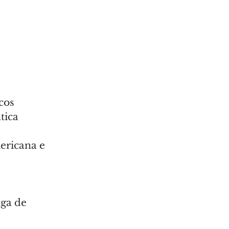
cos
tica
ericana e 
ga de 