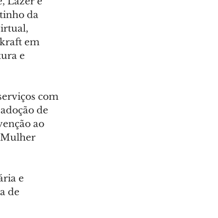
, Lazer e 
tinho da 
rtual, 
 kraft em 
ura e 
serviços com 
 adoção de 
venção ao 
 Mulher 
ria e 
a de 