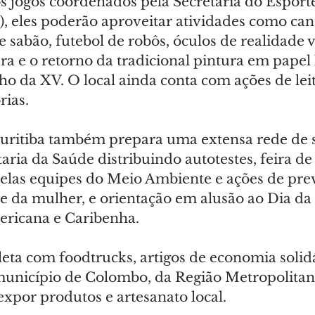
s jogos coordenados pela Secretaria do Esporte
), eles poderão aproveitar atividades como can
e sabão, futebol de robôs, óculos de realidade vi
ura e o retorno da tradicional pintura em papel
o da XV. O local ainda conta com ações de leit
rias.
Curitiba também prepara uma extensa rede de 
aria da Saúde distribuindo autotestes, feira de
pelas equipes do Meio Ambiente e ações de pre
e da mulher, e orientação em alusão ao Dia da
ericana e Caribenha.
leta com foodtrucks, artigos de economia solidá
município de Colombo, da Região Metropolitan
 expor produtos e artesanato local.