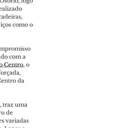
Osório, logo 
ealizado 
adeiras, 
viços como o 
compromisso 
ado com a 
ao Centro
, o 
forçada, 
Centro da 
, traz uma 
ro de 
s variadas 