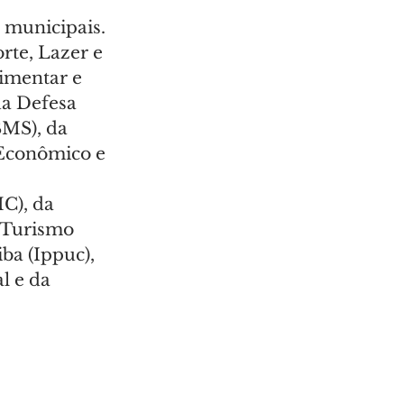
 municipais. 
rte, Lazer e 
imentar e 
a Defesa 
MS), da 
Econômico e 
C), da 
 Turismo 
ba (Ippuc), 
l e da 