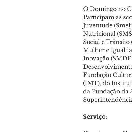
O Domingo no Cen
Participam as se
Juventude (Smelj
Nutricional (SM
Social e Trânsit
Mulher e Igualda
Inovação (SMDEI)
Desenvolvimento
Fundação Cultura
(IMT), do Institu
da Fundação da A
Superintendência 
Serviço: