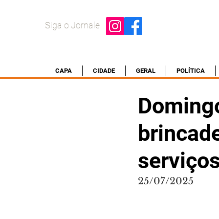
Siga o Jornale
CAPA
CIDADE
GERAL
POLÍTICA
Domingo
brincade
serviço
25/07/2025