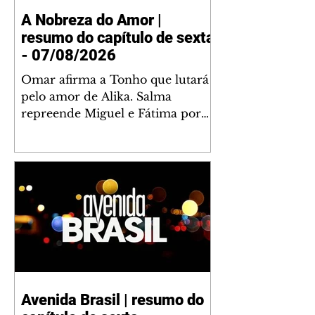
A Nobreza do Amor |
resumo do capítulo de sexta
- 07/08/2026
Omar afirma a Tonho que lutará
pelo amor de Alika. Salma
repreende Miguel e Fátima por
terem sido rudes com Omar.
Maria Helena aconselha Manoel
sobre seu namoro com Ana
Maria. Pressionado, Bakari revela
a Jendal que Chinua esteve em
terras inimigas. Omar pede que
Alika o acompanhe até a agência
bancária. Chinua alerta Dumi,
Akin e Ladisa sobre as
desconfianças de Jendal, que
Avenida Brasil | resumo do
sonda Pascoal sobre seu