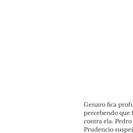
Genaro fica prof
percebendo que f
contra ela. Pedr
Prudencio suspe