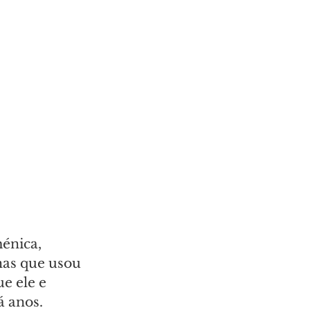
énica, 
has que usou 
e ele e 
 anos. 