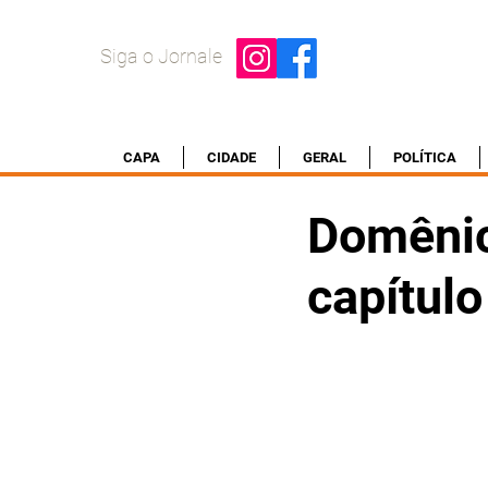
Siga o Jornale
CAPA
CIDADE
GERAL
POLÍTICA
Domênic
capítulo