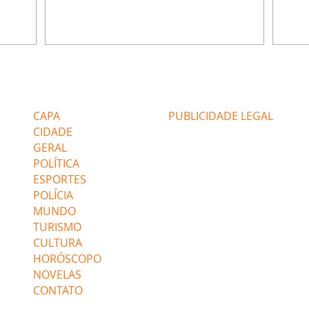
ão de
percebe a movimentação e alerta Ronei.
nega 
ntino
Palhares confronta Cinara sobre a
Tonho
aproximação com Ronei. Eduarda pensa
a fam
una no
em pedir a Valéria para ficar com Sol. Gael
com O
a. Dora
decide terminar com Naiane. João Raul
e é d
m
inventa para Agrado que não está
comen
Editorias
Editais Certificados
Lyris
conseguindo conviver com seu sucesso, e
tungs
urante de
termina o relacionamento dos dois.
Dióge
CAPA
PUBLICIDADE LEGAL
CIDADE
GERAL
POLÍTICA
ESPORTES
POLÍCIA
MUNDO
TURISMO
CULTURA
HORÓSCOPO
NOVELAS
CONTATO