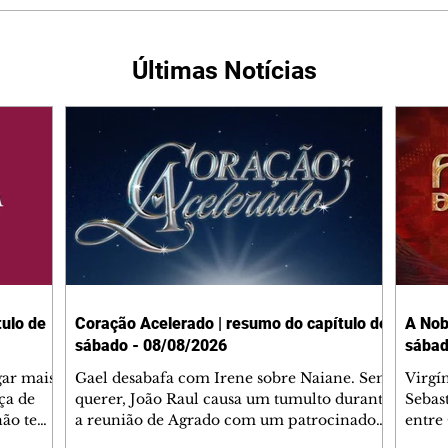
Últimas Notícias
ulo de
Coração Acelerado | resumo do capítulo de
A Nob
sábado - 08/08/2026
sábad
gar mais
Gael desabafa com Irene sobre Naiane. Sem
Virgí
ça de
querer, João Raul causa um tumulto durante
Sebas
 não tem
a reunião de Agrado com um patrocinador.
entre
ia.
Zilá orienta Osmar a seguir Cinara, que
que B