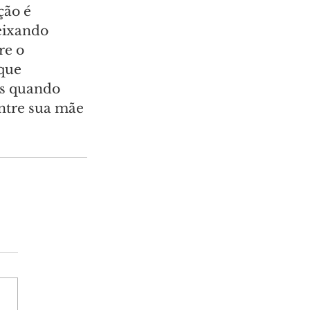
ção é 
eixando 
e o 
que 
is quando 
ntre sua mãe 