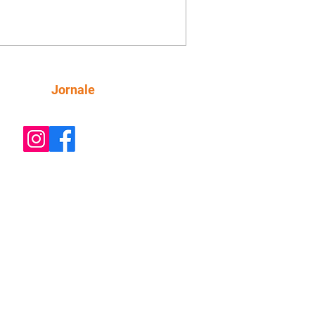
o convite para jantar com os dois.
 desabafa com Casemiro e conta que
ília de Lúcia/Alika tem uma dívida
mar. Ana Maria vai à casa de Manoel
estratada por Fortunato. José e Omar
tam sobre a possível jazida de
Siga
Jornale
tênio na região. Virgínia provoca
nes na frente de Marta. Binta s