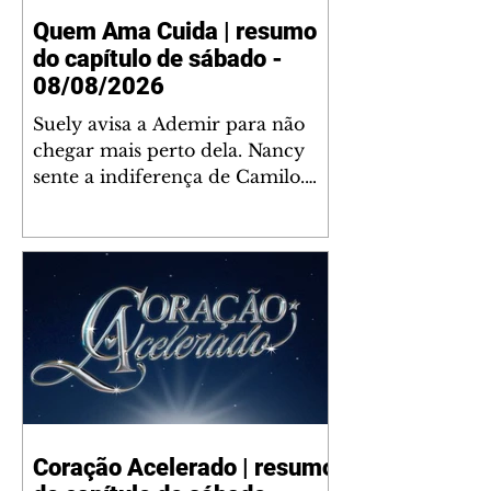
Quem Ama Cuida | resumo
do capítulo de sábado -
08/08/2026
Suely avisa a Ademir para não
chegar mais perto dela. Nancy
sente a indiferença de Camilo.
Tiago diz a Ingrid que ela não
tem competência para presidir a
joalheria. André conta a Pedro
que a associação de advogados
expulsou Ademir. Laurentino
contrata Adriana para servir no
restaurante. Adriana vê Pedro e
Bruna no restaurante. Bruna
provoca Adriana. Dora pede
ajuda a André para marcar um
Coração Acelerado | resumo
encontro com Suely. Adriana diz