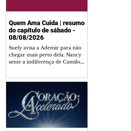
Quem Ama Cuida | resumo
do capítulo de sábado -
08/08/2026
Suely avisa a Ademir para não
chegar mais perto dela. Nancy
sente a indiferença de Camilo.
Tiago diz a Ingrid que ela não
tem competência para presidir a
joalheria. André conta a Pedro
que a associação de advogados
expulsou Ademir. Laurentino
contrata Adriana para servir no
restaurante. Adriana vê Pedro e
Bruna no restaurante. Bruna
provoca Adriana. Dora pede