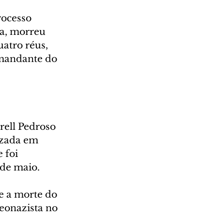
rocesso 
a, morreu 
atro réus, 
o mandante do 
ell Pedroso 
izada em 
 foi 
 de maio.
e a morte do 
eonazista no 