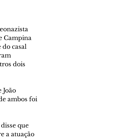
eonazista 
de Campina 
 do casal 
ram 
ros dois 
 João 
de ambos foi 
disse que 
e a atuação 