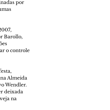
inadas por 
umas 
007, 
 Barollo, 
ões 
r o controle 
esta, 
ana Almeida 
vo Wendler. 
r deixada 
veja na 