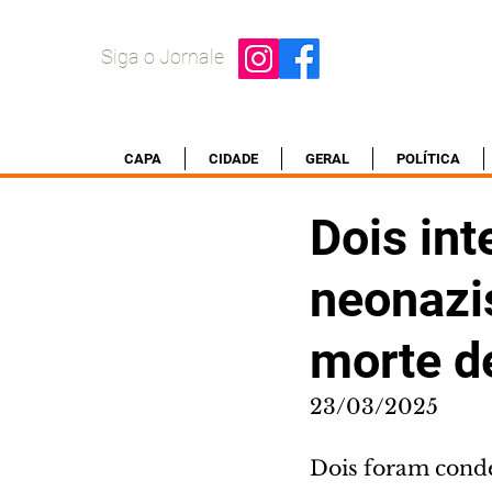
Siga o Jornale
CAPA
CIDADE
GERAL
POLÍTICA
Dois int
neonazi
morte d
23/03/2025
Dois foram conde