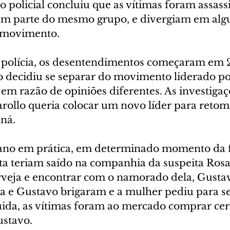
to policial concluiu que as vítimas foram assass
iam parte do mesmo grupo, e divergiam em alg
o movimento.
 polícia, os desentendimentos começaram em 2
decidiu se separar do movimento liderado por
 em razão de opiniões diferentes. As investigaç
rollo queria colocar um novo líder para retoma
ná.
lano em prática, em determinado momento da f
a teriam saído na companhia da suspeita Ros
veja e encontrar com o namorado dela, Gusta
na e Gustavo brigaram e a mulher pediu para se
ida, as vítimas foram ao mercado comprar cer
stavo.