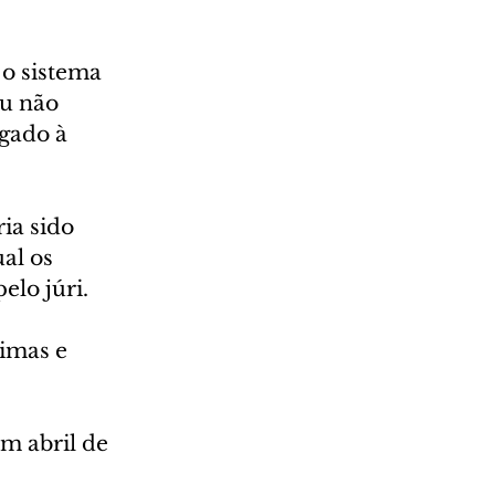
o sistema 
u não 
gado à 
ia sido 
al os 
elo júri.
imas e 
m abril de 