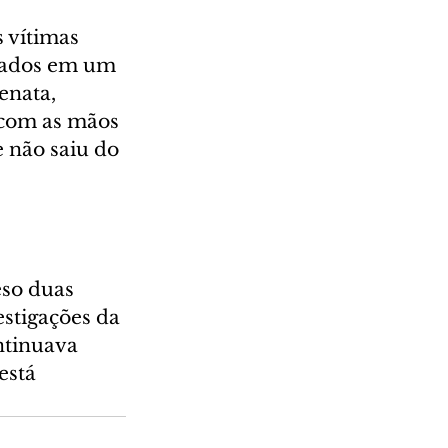
 vítimas 
zados em um 
enata, 
 com as mãos 
 não saiu do 
so duas 
stigações da 
ntinuava 
está 