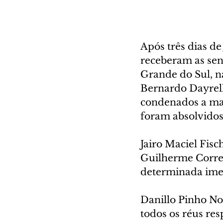
Após três dias d
receberam as sen
Grande do Sul, n
Bernardo Dayrell
condenados a mais
foram absolvidos 
Jairo Maciel Fisc
Guilherme Correa
determinada imed
Danillo Pinho Nog
todos os réus re