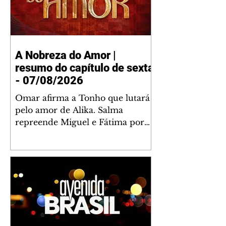
A Nobreza do Amor |
resumo do capítulo de sexta
- 07/08/2026
Omar afirma a Tonho que lutará
pelo amor de Alika. Salma
repreende Miguel e Fátima por
terem sido rudes com Omar.
Maria Helena aconselha Manoel
sobre seu namoro com Ana
Maria. Pressionado, Bakari revela
a Jendal que Chinua esteve em
terras inimigas. Omar pede que
Alika o acompanhe até a agência
bancária. Chinua alerta Dumi,