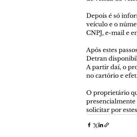
Depois é só info
veículo e o núme
CNPJ, e-mail e e
Após estes passos
Detran disponibi
A partir daí, o 
no cartório e efe
O proprietário q
presencialmente 
solicitar por este