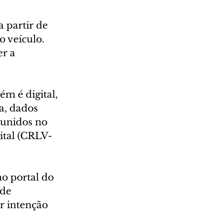
 partir de 
 veículo. 
r a 
m é digital, 
a, dados 
eunidos no 
ital (CRLV-
o portal do 
de 
r intenção 