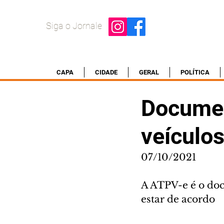
Siga o Jornale
CAPA
CIDADE
GERAL
POLÍTICA
Documen
veículo
07/10/2021
A ATPV-e é o doc
estar de acordo