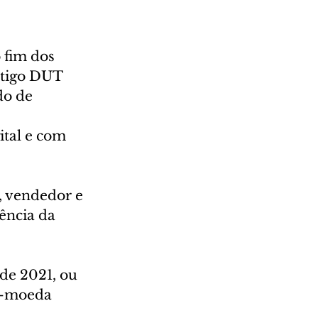
 fim dos 
tigo DUT 
do de 
ital e com 
, vendedor e 
ência da 
 de 2021, ou 
l-moeda 