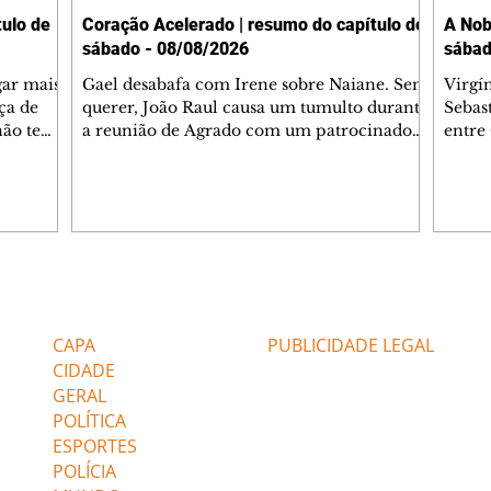
ulo de
Coração Acelerado | resumo do capítulo de
A Nob
sábado - 08/08/2026
sábad
gar mais
Gael desabafa com Irene sobre Naiane. Sem
Virgí
ça de
querer, João Raul causa um tumulto durante
Sebas
 não tem
a reunião de Agrado com um patrocinador.
entre
ia.
Zilá orienta Osmar a seguir Cinara, que
que B
ão de
percebe a movimentação e alerta Ronei.
nega 
ntino
Palhares confronta Cinara sobre a
Tonho
aproximação com Ronei. Eduarda pensa
a fam
una no
em pedir a Valéria para ficar com Sol. Gael
com O
a. Dora
decide terminar com Naiane. João Raul
e é d
m
inventa para Agrado que não está
comen
Editorias
Editais Certificados
Lyris
conseguindo conviver com seu sucesso, e
tungs
urante de
termina o relacionamento dos dois.
Dióge
CAPA
PUBLICIDADE LEGAL
CIDADE
GERAL
POLÍTICA
ESPORTES
POLÍCIA