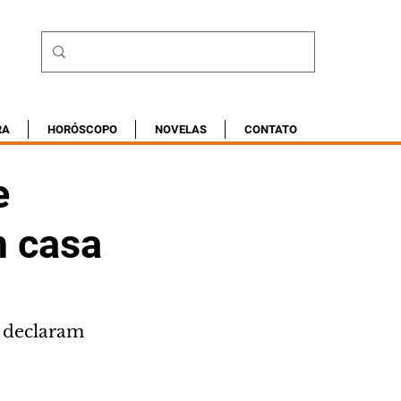
RA
HORÓSCOPO
NOVELAS
CONTATO
e
m casa
 declaram 