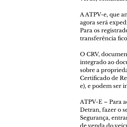
A ATPV-e, que an
agora será exped
Para os registrad
transferência fic
O CRV, documento
integrado ao doc
sobre a propried
Certificado de R
e), e podem ser 
ATPV-E – Para ac
Detran, fazer o s
Segurança, entrar
de venda do veícu