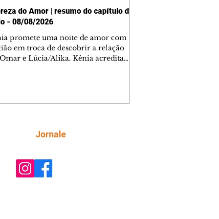
reza do Amor | resumo do capítulo de
o - 08/08/2026
nia promete uma noite de amor com
tião em troca de descobrir a relação
 Omar e Lúcia/Alika. Kênia acredita
inta esteja mesmo ao lado de Jendal, e
o convite para jantar com os dois.
 desabafa com Casemiro e conta que
ília de Lúcia/Alika tem uma dívida
mar. Ana Maria vai à casa de Manoel
estratada por Fortunato. José e Omar
tam sobre a possível jazida de
Siga
Jornale
tênio na região. Virgínia provoca
nes na frente de Marta. Binta s