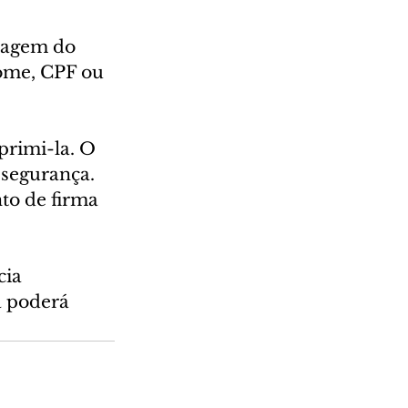
ragem do 
ome, CPF ou 
primi-la. O 
segurança. 
to de firma 
ia 
 poderá 