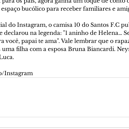
para os pais, agora ganha um toque de conto d
 espaço bucólico para receber familiares e ami
cial do Instagram, o camisa 10 do Santos F.C p
 se declarou na legenda: "1 aninho de Helena… 
a você, papai te ama". Vale lembrar que o rapaz
uma filha com a esposa Bruna Biancardi. Neym
Luca.
o/Instagram