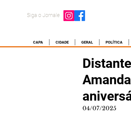
Siga o Jornale
CAPA
CIDADE
GERAL
POLÍTICA
Distante
Amanda 
aniversá
04/07/2025