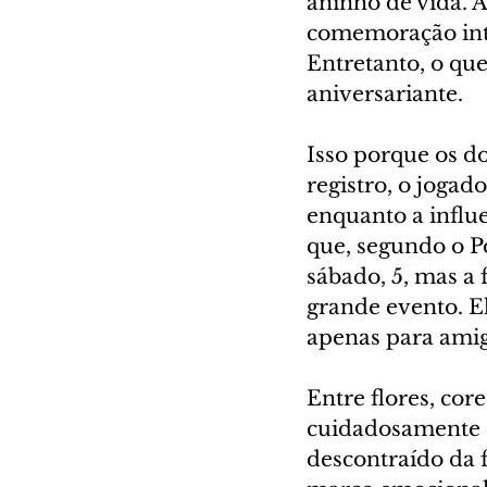
aninho de vida. A
comemoração inti
Entretanto, o qu
aniversariante.
Isso porque os do
registro, o jogad
enquanto a influe
que, segundo o Po
sábado, 5, mas a 
grande evento. E
apenas para amigo
Entre flores, cor
cuidadosamente 
descontraído da 