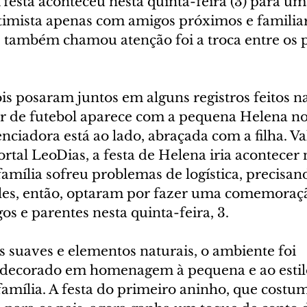
 festa aconteceu nesta quinta-feira (3) para um
mista apenas com amigos próximos e familiar
e também chamou atenção foi a troca entre os p
is posaram juntos em alguns registros feitos na
or de futebol aparece com a pequena Helena no 
nciadora está ao lado, abraçada com a filha. Val
rtal LeoDias, a festa de Helena iria acontecer 
família sofreu problemas de logística, precisan
les, então, optaram por fazer uma comemoraçã
s e parentes nesta quinta-feira, 3.
es suaves e elementos naturais, o ambiente foi 
decorado em homenagem à pequena e ao estil
família. A festa do primeiro aninho, que costu