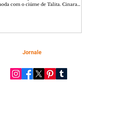
oda com o ciúme de Talita. Cinara
afa com Ronei e decide passar uns
na casa de Palhares. Agrado pede para
ma conversa com Eduarda. Janete
onta Zilá, que garante à irmã que não
ce Verônica. Ronei reconhece uma
el bolsa de Zilá entre os pertences de
ica, e liga para Cinara. Agrado pensa
Siga
Jornale
sfazer sua dupla com Eduarda para
r João Raul sem prejudicar a amiga.