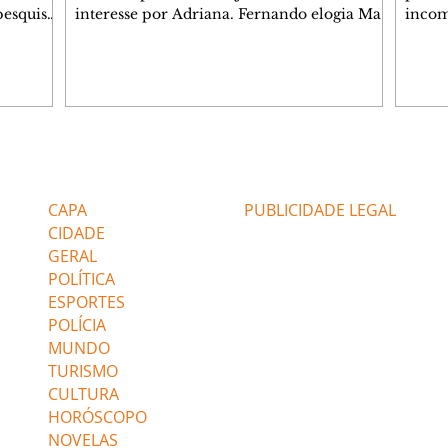
pesquisas
interesse por Adriana. Fernando elogia Mau
incom
lgada no
Mau. Bia não gosta quando Brigitte e Rafael
desab
 a
se sentam à mesa com ela e César,
dias 
entes
atrapalhando o jantar romântico do casal.
ter u
Bruna se aproveita da preocupação de
confr
 na área,
Pedro com sua saúde para manter o marido
conhe
 Paulo e
ao seu lado. Elenice acusa Rosa por seu
possív
desentendimento com Adriana. Joel
Verôn
Editorias
Editais Certificados
 (47%),
convida Adriana e a família para jantar no
em de
restaurante. Otoniel se depara com o
ajuda
CAPA
PUBLICIDADE LEGAL
retrato de Franc
CIDADE
GERAL
POLÍTICA
ESPORTES
POLÍCIA
MUNDO
TURISMO
CULTURA
HORÓSCOPO
NOVELAS