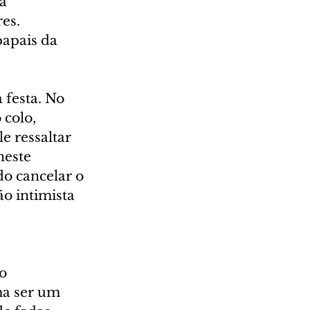
a 
es. 
apais da 
 festa. No 
colo, 
e ressaltar 
neste 
do cancelar o 
o intimista 
o 
ma ser um 