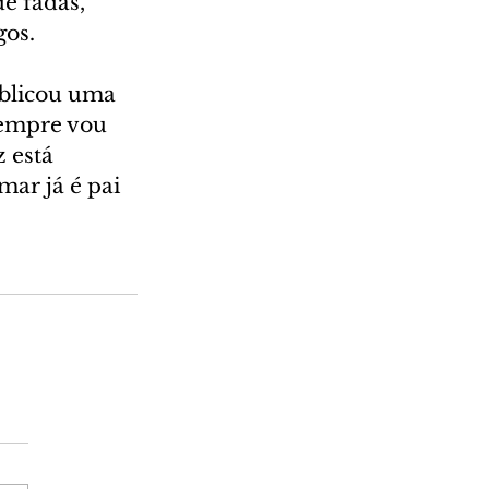
e fadas, 
gos.
ublicou uma 
Sempre vou 
 está 
ar já é pai 