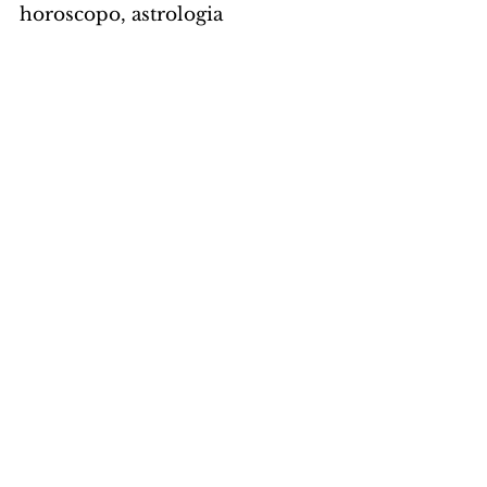
horoscopo, astrologia
HORÓSCOPO
Comentários
Escreva um comentário
Últimas Notícias