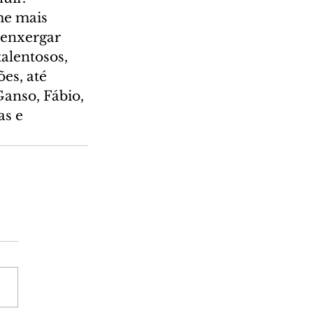
me mais 
 enxergar 
alentosos, 
es, até 
anso, Fábio, 
s e 