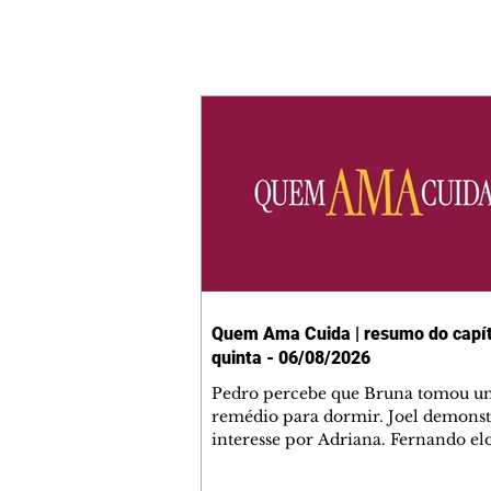
Quem Ama Cuida | resumo do capít
quinta - 06/08/2026
Pedro percebe que Bruna tomou u
remédio para dormir. Joel demonst
interesse por Adriana. Fernando el
Mau. Bia não gosta quando Brigitte 
se sentam à mesa com ela e César,