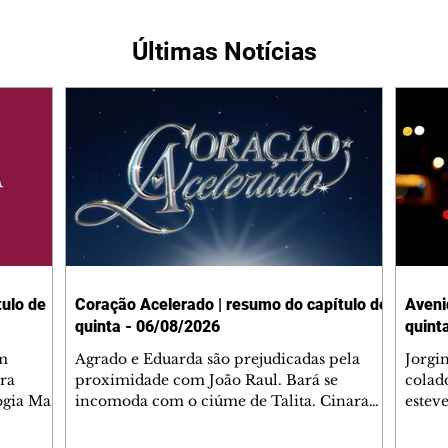
Últimas Notícias
ulo de
Coração Acelerado | resumo do capítulo de
Aveni
quinta - 06/08/2026
quint
m
Agrado e Eduarda são prejudicadas pela
Jorgi
ra
proximidade com João Raul. Bará se
colad
ogia Mau
incomoda com o ciúme de Talita. Cinara
estev
e Rafael
desabafa com Ronei e decide passar uns
infor
dias na casa de Palhares. Agrado pede para
e pro