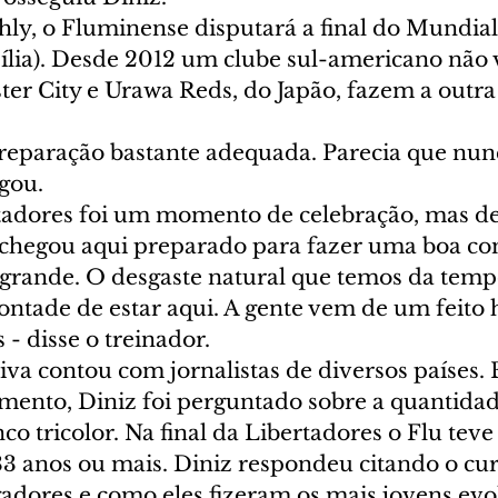
hly, o Fluminense disputará a final do Mundial
asília). Desde 2012 um clube sul-americano não 
er City e Urawa Reds, do Japão, fazem a outra 
eparação bastante adequada. Parecia que nunc
gou.
rtadores foi um momento de celebração, mas de
chegou aqui preparado para fazer uma boa co
rande. O desgaste natural que temos da temp
ntade de estar aqui. A gente vem de um feito h
 - disse o treinador.
tiva contou com jornalistas de diversos países.
nto, Diniz foi perguntado sobre a quantidad
co tricolor. Na final da Libertadores o Flu te
33 anos ou mais. Diniz respondeu citando o cur
gadores e como eles fizeram os mais jovens evol