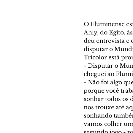
O Fluminense est
Ahly, do Egito, à
deu entrevista e 
disputar o Mundi
Tricolor está pro
- Disputar o Mund
cheguei ao Flumi
- Não foi algo qu
porque você trab
sonhar todos os d
nos trouxe até a
sonhando também.
vamos colher um 
segundo jogo - p