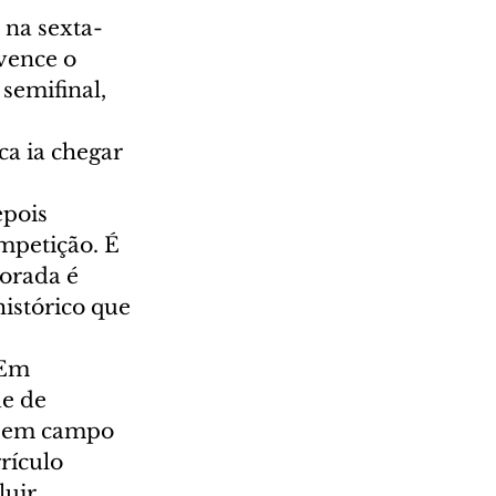
 na sexta-
vence o 
semifinal, 
a ia chegar 
pois 
mpetição. É 
orada é 
istórico que 
 Em 
e de 
ve em campo 
rículo 
uir.