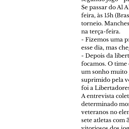
Se passar do Al A
feira, às 15h (Br
torneio. Manchest
na terça-feira.
- Fizemos uma pr
esse dia, mas che
- Depois da libe
focamos. O time 
um sonho muito g
suprimido pela vo
foi a Libertadores
A entrevista cole
determinado mome
veteranos no elen
sete atletas com 
vitoriosos dos jo