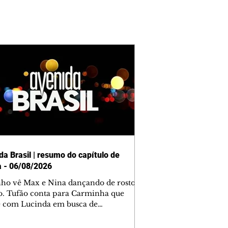
da Brasil | resumo do capítulo de
a - 06/08/2026
nho vê Max e Nina dançando de rosto
o. Tufão conta para Carminha que
e com Lucinda em busca de
mações sobre Rita. Nina despista Max
cura Jorginho, mas não o encontra.