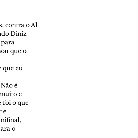
 contra o Al 
ndo Diniz 
 para 
ou que o 
e que eu 
 Não é 
muito e 
 foi o que 
 e 
ifinal, 
ara o 