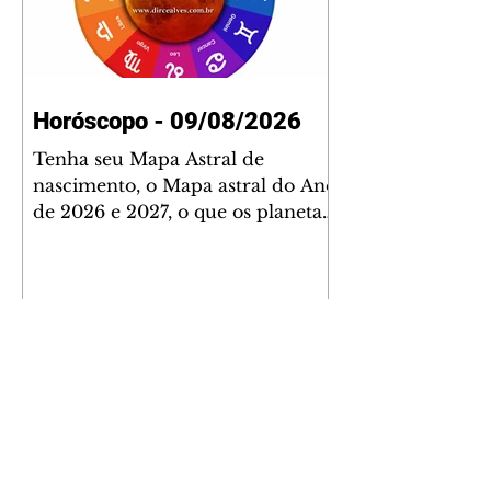
Horóscopo - 09/08/2026
Tenha seu Mapa Astral de
nascimento, o Mapa astral do Ano
de 2026 e 2027, o que os planetas
indicam para o seu: Trabalho,
Amor, Dinheiro, Saúde e Família.
Estudo com 35 páginas. Adquira
já através da nossa loja virtual ou
na loja física: rua Emiliano
Perneta 30 – loja 21 – galeria
Cezar Franco – centro –
Curitiba. Você pode pedir
também através do nosso
Whatsapp e receber seu livro