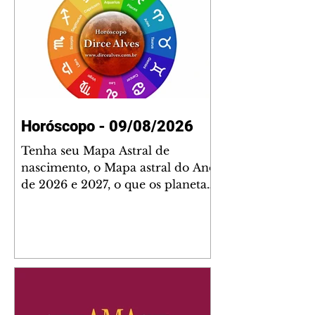
Horóscopo - 09/08/2026
Tenha seu Mapa Astral de
nascimento, o Mapa astral do Ano
de 2026 e 2027, o que os planetas
indicam para o seu: Trabalho,
Amor, Dinheiro, Saúde e Família.
Estudo com 35 páginas. Adquira
já através da nossa loja virtual ou
na loja física: rua Emiliano
Perneta 30 – loja 21 – galeria
Cezar Franco – centro –