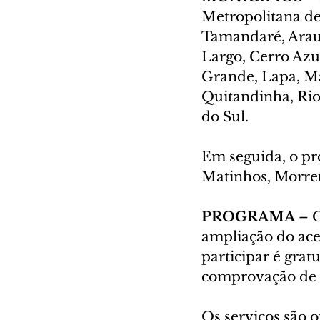
Metropolitana de
Tamandaré, Arau
Largo, Cerro Azu
Grande, Lapa, Man
Quitandinha, Rio 
do Sul.
Em seguida, o pr
Matinhos, Morret
PROGRAMA 
– 
ampliação do aces
participar é grat
comprovação de 
Os serviços são 