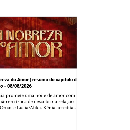
reza do Amor | resumo do capítulo de
o - 08/08/2026
nia promete uma noite de amor com
tião em troca de descobrir a relação
 Omar e Lúcia/Alika. Kênia acredita
inta esteja mesmo ao lado de Jendal, e
o convite para jantar com os dois.
 desabafa com Casemiro e conta que