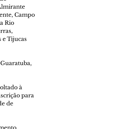
Almirante 
ente, Campo 
a Rio 
rras, 
 e Tijucas 
 Guaratuba, 
oltado à 
scrição para 
de de 
mento, 