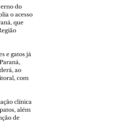
verno do 
lia o acesso 
aná, que 
Região 
s e gatos já 
Paraná, 
derá, ao 
toral, com 
ção clínica 
patos, além 
nção de 