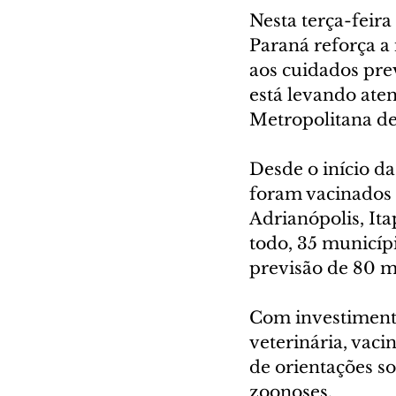
Nesta terça-feir
Paraná reforça a 
aos cuidados pre
está levando ate
Metropolitana de 
Desde o início da
foram vacinados
Adrianópolis, It
todo, 35 municípi
previsão de 80 m
Com investimento
veterinária, vaci
de orientações s
zoonoses.