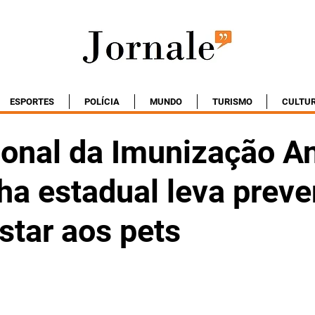
ESPORTES
POLÍCIA
MUNDO
TURISMO
CULTU
ional da Imunização A
a estadual leva prev
star aos pets