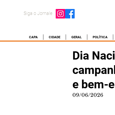
Siga o Jornale
CAPA
CIDADE
GERAL
POLÍTICA
Dia Nac
campanh
e bem-e
09/06/2026