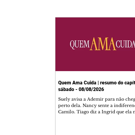
Quem Ama Cuida | resumo do capít
sábado - 08/08/2026
Suely avisa a Ademir para não che
perto dela. Nancy sente a indiferen
Camilo. Tiago diz a Ingrid que ela
competência para presidir a joalher
André conta a Pedro que a associaç
advogados expulsou Ademir. Laure