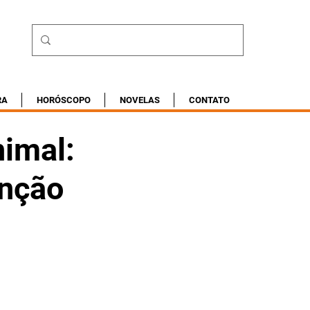
RA
HORÓSCOPO
NOVELAS
CONTATO
nimal:
enção