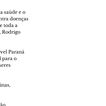
a saúde e o 
ntra doenças 
e toda a 
, Rodrigo 
óvel Paraná 
 para o 
seres 
nas, 
ão 