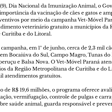
a (9), Dia Nacional da Imunização Animal, o Go
importância da vacinação de cães e gatos e amp
ventivos por meio da campanha Vet-Móvel Par
ndimento veterinário gratuito a municípios da 
Curitiba e do Litoral.
 campanha, em 1º de junho, cerca de 2,3 mil cãe
 em Bocaiúva do Sul, Campo Magro, Tunas do 
aperuçu e Balsa Nova. O Vet-Móvel Paraná aten
os da Região Metropolitana de Curitiba e do Li
il atendimentos gratuitos.
 de R$ 19,6 milhões, o programa oferece avalia
nação, vermifugação, controle de pulgas e carra
obre saúde animal, guarda responsável e preve