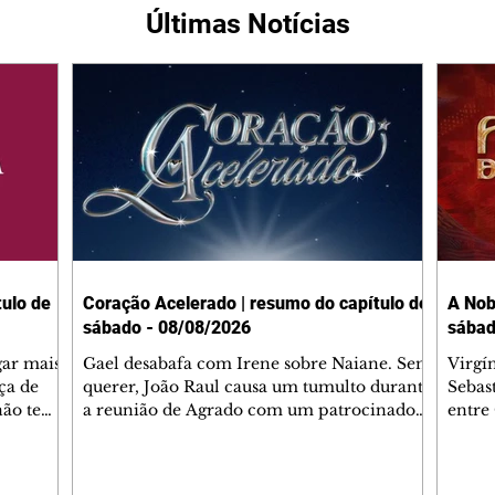
Últimas Notícias
ulo de
Coração Acelerado | resumo do capítulo de
A Nob
sábado - 08/08/2026
sábad
gar mais
Gael desabafa com Irene sobre Naiane. Sem
Virgí
ça de
querer, João Raul causa um tumulto durante
Sebas
 não tem
a reunião de Agrado com um patrocinador.
entre
ia.
Zilá orienta Osmar a seguir Cinara, que
que B
ão de
percebe a movimentação e alerta Ronei.
nega 
ntino
Palhares confronta Cinara sobre a
Tonho