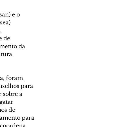
an) e o 
sea) 
 
 de 
amento da 
ltura 
a, foram 
nselhos para 
 sobre a 
gatar 
os de 
amento para 
e coordena 