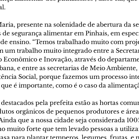
l.
Maria, presente na solenidade de abertura da s
s de segurança alimentar em Pinhais, em especi
de ensino. “Temos trabalhado muito com proje
um trabalho muito integrado entre a Secretar
 Econômico e Inovação, através do departame
bana, e entre as secretarias de Meio Ambiente,
tência Social, porque fazemos um processo int
 que é importante, como é o caso da alimentaçã
 destacados pela prefeita estão as hortas comuni
dutos orgânicos de pequenos produtores e área
Ainda que a nossa cidade seja considerada 100
o muito forte que tem levado pessoas a utili
asa para plantar temperos, legumes, frutas, e 