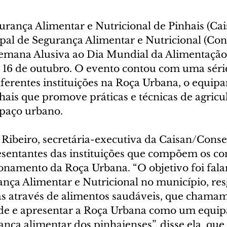
rança Alimentar e Nutricional de Pinhais (Cais
al de Segurança Alimentar e Nutricional (Con
mana Alusiva ao Dia Mundial da Alimentação,
6 de outubro. O evento contou com uma série
ferentes instituições na Roça Urbana, o equip
hais que promove práticas e técnicas de agricu
spaço urbano.
Ribeiro, secretária-executiva da Caisan/Conse
sentantes das instituições que compõem os co
onamento da Roça Urbana. “O objetivo foi falar
ança Alimentar e Nutricional no município, res
s através de alimentos saudáveis, que chamam
de e apresentar a Roça Urbana como um equip
ança alimentar dos pinhaienses”, disse ela, qu