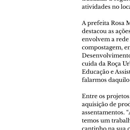
atividades no loca
A prefeita Rosa 
destacou as açõe
envolvem a rede 
compostagem, em 
Desenvolvimento
cuida da Roça Ur
Educação e Assis
falarmos daquilo
Entre os projetos
aquisição de pro
assentamentos. “
temos um trabalh
cantinho na sua c