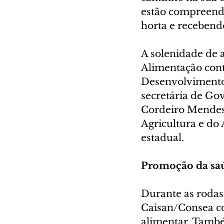
estão compreende
horta e recebendo
A solenidade de 
Alimentação cont
Desenvolvimento 
secretária de Gov
Cordeiro Mendes e
Agricultura e do
estadual.
Promoção da sa
Durante as rodas 
Caisan/Consea co
alimentar. Tamb