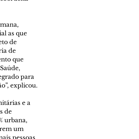
emana, 
al as que 
to de 
ia de 
nto que 
 Saúde, 
egrado para 
o”, explicou.
tárias e a 
s de 
% urbana, 
zarem um 
mais pessoas 