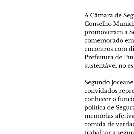
A Câmara de Segu
Conselho Municip
promoveram a Se
comemorado em 1
encontros com di
Prefeitura de Pin
sustentável no e
Segundo Joceane 
convidados repre
conhecer o funci
política de Segur
memórias afetiva
comida de verda
trabalhar a segur