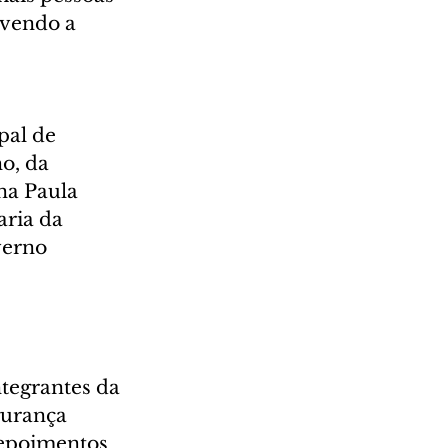
vendo a 
 
pal de 
o, da 
na Paula 
ria da 
verno 
ntegrantes da 
gurança 
epoimentos 