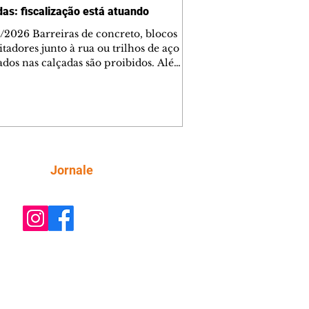
das: fiscalização está atuando
/2026 Barreiras de concreto, blocos
tadores junto à rua ou trilhos de aço
lados nas calçadas são proibidos. Além
rem obstáculos para a livre circulação
destres, essas estruturas podem causar
rar acidentes de trânsito — e os
ietários dos imóveis podem ser
sabilizados. O alerta é do Instituto de
isa e Planejamento de Ponta Grossa
), que está intensificando a
Siga
Jornale
ização sobre as calçadas, o que inclui
 barreiras. Um ca