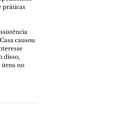
 práticas 
sistência 
 Casa causou 
nteresse 
 disso, 
 itens no 