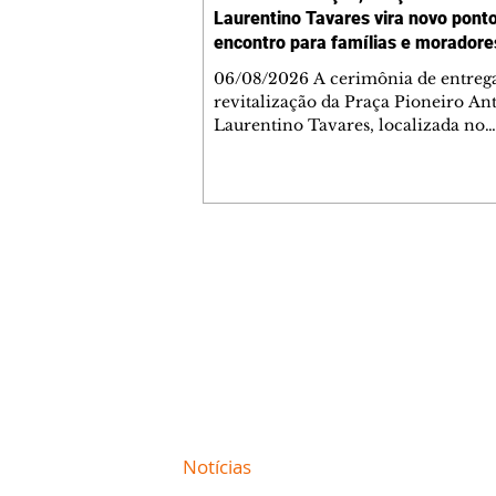
Laurentino Tavares vira novo pont
encontro para famílias e moradore
Jardim Liberdade
06/08/2026 A cerimônia de entreg
revitalização da Praça Pioneiro An
Laurentino Tavares, localizada no
cruzamento da Avenida dos Palma
as ruas Laudelino Pedro da Silva e 
Chrisóstomo Capinan, no Jardim
Liberdade, ocorreu nesta quinta-fei
espaço recebeu melhorias que amp
opções de lazer e convivência da
Contato comercial
comunidade, tornando a praça mai
mmjornale@gmail.com
acessível, segura e confortável para
Telefone: (41) 99978-9956
moradores de todas as idades. Entre
intervenções estão a instalação d
Redação
E-mail:
redacaojornale@gmail.com
Site de
Notícias
de Curitiba / Paraná