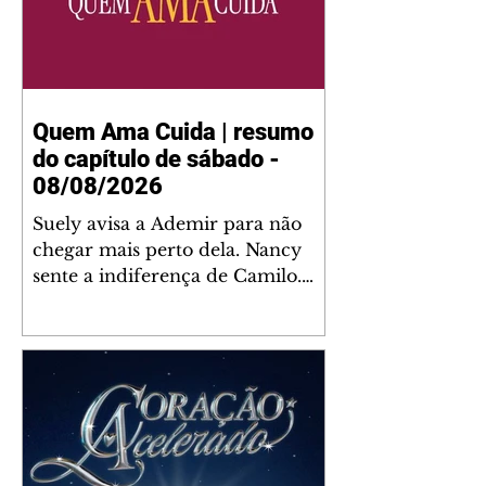
Quem Ama Cuida | resumo
do capítulo de sábado -
08/08/2026
Suely avisa a Ademir para não
chegar mais perto dela. Nancy
sente a indiferença de Camilo.
Tiago diz a Ingrid que ela não
tem competência para presidir a
joalheria. André conta a Pedro
que a associação de advogados
expulsou Ademir. Laurentino
contrata Adriana para servir no
restaurante. Adriana vê Pedro e
Bruna no restaurante. Bruna