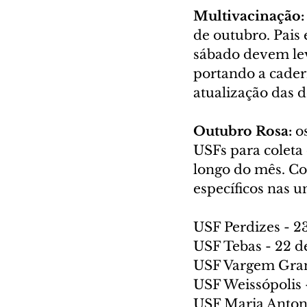
Multivacinação:
de outubro. Pais
sábado devem lev
portando a cadern
atualização das d
Outubro Rosa:
 o
USFs para coleta
longo do mês. Co
específicos nas u
USF Perdizes - 23
USF Tebas - 22 de
USF Vargem Grand
USF Weissópolis -
USF Maria Antoni