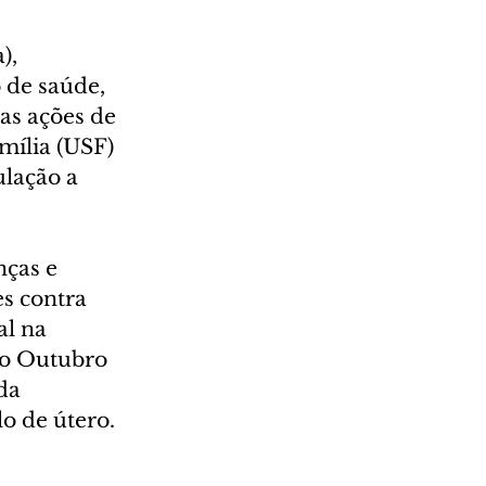
), 
de saúde, 
s ações de 
ília (USF) 
lação a 
nças e 
s contra 
l na 
do Outubro 
da 
o de útero.