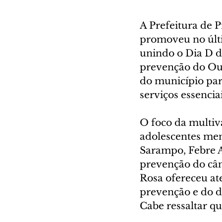
A Prefeitura de P
promoveu no últi
unindo o Dia D d
prevenção do Out
do município part
serviços essenciai
O foco da multiva
adolescentes meno
Sarampo, Febre A
prevenção do cân
Rosa ofereceu at
prevenção e do d
Cabe ressaltar q