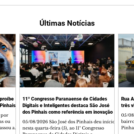
Últimas Notícias
 proíbe
11º Congresso Paranaense de Cidades
Rua A
Pinhais
Digitais e Inteligentes destaca São José
três 
dos Pinhais como referência em inovação
 por
05/08
as ou
bairr
05/08/2026 São José dos Pinhais deu início,
assou a
Pinha
nesta quarta-feira (5), ao 11º Congresso
s. A
asfál