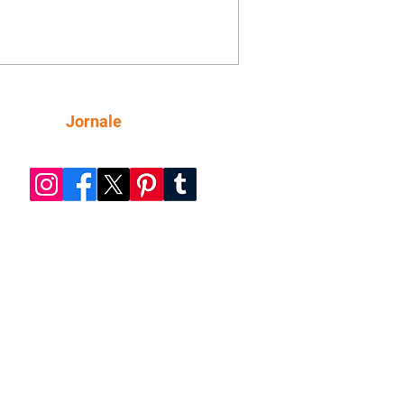
nto de serviços que vai melhorar a
entação de quatro ruas da região.
m estão previstas obras nas ruas
 da Silva, Everton Pugin de Abreu e
nes Abelardino da Silva. A nova
entação deve melhorar as condições
Siga
Jornale
áfego nas vias, proporcionando uma
ície mais regular para a circulação de