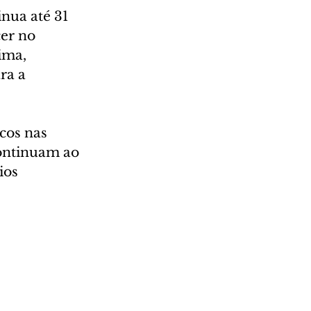
nua até 31 
er no 
ima, 
ra a 
cos nas 
continuam ao 
ios 