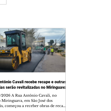
ntônio Cavali recebe recape e outras
vias serão revitalizadas no Miringuava
/2026 A Rua Antônio Cavali, no
o Miringuava, em São José dos
is, começou a receber obras de recape
tico. A intervenção faz parte de um