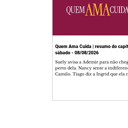
Quem Ama Cuida | resumo do capít
sábado - 08/08/2026
Suely avisa a Ademir para não che
perto dela. Nancy sente a indiferen
Camilo. Tiago diz a Ingrid que ela
competência para presidir a joalher
André conta a Pedro que a associaç
advogados expulsou Ademir. Laure
contrata Adriana para servir no
restaurante. Adriana vê Pedro e Br
restaurante. Bruna provoca Adrian
pede ajuda a André para marcar u
Contato comercial
encontro com Suely. Adriana diz a 
mmjornale@gmail.com