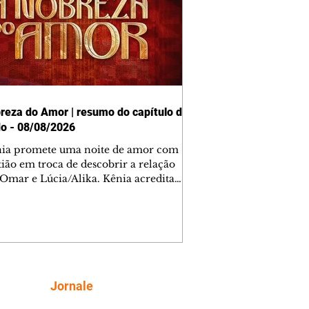
reza do Amor | resumo do capítulo de
o - 08/08/2026
nia promete uma noite de amor com
tião em troca de descobrir a relação
 Omar e Lúcia/Alika. Kênia acredita
inta esteja mesmo ao lado de Jendal, e
o convite para jantar com os dois.
 desabafa com Casemiro e conta que
ília de Lúcia/Alika tem uma dívida
mar. Ana Maria vai à casa de Manoel
estratada por Fortunato. José e Omar
tam sobre a possível jazida de
Siga
Jornale
tênio na região. Virgínia provoca