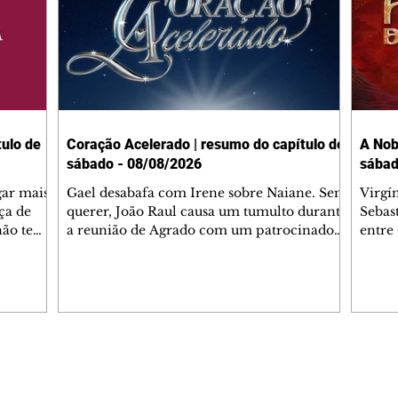
ulo de
Coração Acelerado | resumo do capítulo de
A Nob
sábado - 08/08/2026
sábad
gar mais
Gael desabafa com Irene sobre Naiane. Sem
Virgí
ça de
querer, João Raul causa um tumulto durante
Sebas
 não tem
a reunião de Agrado com um patrocinador.
entre
ia.
Zilá orienta Osmar a seguir Cinara, que
que B
ão de
percebe a movimentação e alerta Ronei.
nega 
ntino
Palhares confronta Cinara sobre a
Tonho
aproximação com Ronei. Eduarda pensa
a fam
una no
em pedir a Valéria para ficar com Sol. Gael
com O
a. Dora
decide terminar com Naiane. João Raul
e é d
m
inventa para Agrado que não está
comen
Editorias
Editais Certificados
Lyris
conseguindo conviver com seu sucesso, e
tungs