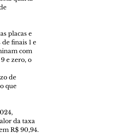
de 
s placas e 
e finais 1 e 
rminam com 
9 e zero, o 
zo de 
o que 
024, 
alor da taxa 
em R$ 90,94.