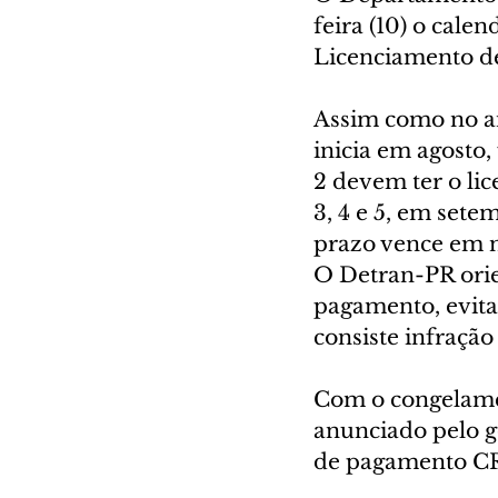
feira (10) o cale
Licenciamento de
Assim como no an
inicia em agosto,
2 devem ter o li
3, 4 e 5, em setem
prazo vence em n
O Detran-PR orie
pagamento, evitan
consiste infração
Com o congelamen
anunciado pelo go
de pagamento CR