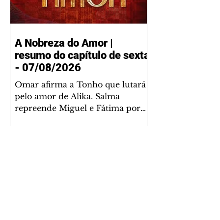
A Nobreza do Amor |
resumo do capítulo de sexta
- 07/08/2026
Omar afirma a Tonho que lutará
pelo amor de Alika. Salma
repreende Miguel e Fátima por
terem sido rudes com Omar.
Maria Helena aconselha Manoel
sobre seu namoro com Ana
Maria. Pressionado, Bakari revela
a Jendal que Chinua esteve em
terras inimigas. Omar pede que
Alika o acompanhe até a agência
bancária. Chinua alerta Dumi,
Akin e Ladisa sobre as