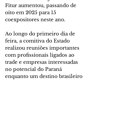
Fitur aumentou, passando de 
oito em 2025 para 15 
coexpositores neste ano.
Ao longo do primeiro dia de 
feira, a comitiva do Estado 
realizou reuniões importantes 
com profissionais ligados ao 
trade e empresas interessadas 
no potencial do Paraná 
enquanto um destino brasileiro 
estratégico e emergente. Foram 
encontros com representantes 
da Tourism Innovation Summit; 
Civitatis; Ávoris; Destinia; 
YuTravel, entre outros.
MISSÃO NO EXTERIOR
 – O 