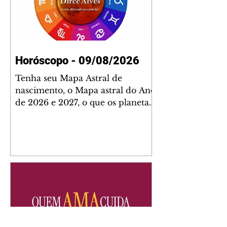
Horóscopo - 09/08/2026
Tenha seu Mapa Astral de
nascimento, o Mapa astral do Ano
de 2026 e 2027, o que os planetas
indicam para o seu: Trabalho,
Amor, Dinheiro, Saúde e Família.
Estudo com 35 páginas. Adquira
já através da nossa loja virtual ou
na loja física: rua Emiliano
Perneta 30 – loja 21 – galeria
Cezar Franco – centro –
Curitiba. Você pode pedir
também através do nosso
Whatsapp e receber seu livro