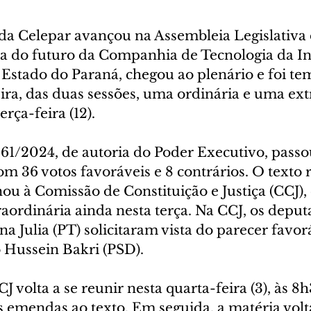
 da Celepar avançou na Assembleia Legislativa 
ta do futuro da Companhia de Tecnologia da I
stado do Paraná, chegou ao plenário e foi te
ra, das duas sessões, uma ordinária e uma ext
erça-feira (12).
 661/2024, de autoria do Poder Executivo, pass
m 36 votos favoráveis e 8 contrários. O texto 
u à Comissão de Constituição e Justiça (CCJ), 
aordinária ainda nesta terça. Na CCJ, os deput
na Julia (PT) solicitaram vista do parecer favor
o Hussein Bakri (PSD).
J volta a se reunir nesta quarta-feira (3), às 8h
s emendas ao texto. Em seguida, a matéria volt