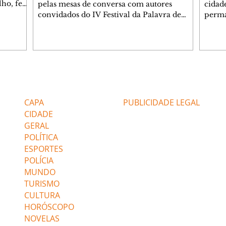
lho, fez
pelas mesas de conversa com autores
cidad
s
convidados do IV Festival da Palavra de
perma
de
Curitiba levou a Fundação Cultural de
suste
 de Ação
Curitiba a ampliar a estrutura do evento. A
assim
apartida
partir desta sexta-feira (7/8), um telão com
infla
 e
transmissão simultânea será instalado na
alto 
área externa, ao lado do Teatro do
levan
 As
Memorial de Curitiba, para que mais
mais 
Editorias
Editais Certificados
s da FAS
pessoas possam acompanhar gratuitamente
segun
bém
a programação. A medida foi adotada
Servi
CAPA
PUBLICIDADE LEGAL
depois que o Teatro do Memorial, com
(Feco
CIDADE
capacidade pa
GERAL
POLÍTICA
ESPORTES
POLÍCIA
MUNDO
TURISMO
CULTURA
HORÓSCOPO
NOVELAS