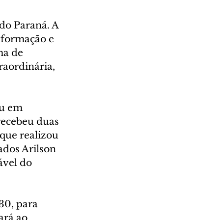
do Paraná. A 
nformação e 
ma de 
raordinária, 
ou em 
recebeu duas 
que realizou 
ados Arilson 
ável do 
30, para 
ará ao 