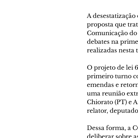
A desestatização
proposta que tra
Comunicação do E
debates na primei
realizadas nesta t
O projeto de lei
primeiro turno co
emendas e retorno
uma reunião extr
Chiorato (PT) e A
relator, deputad
Dessa forma, a CC
deliberar sobre a