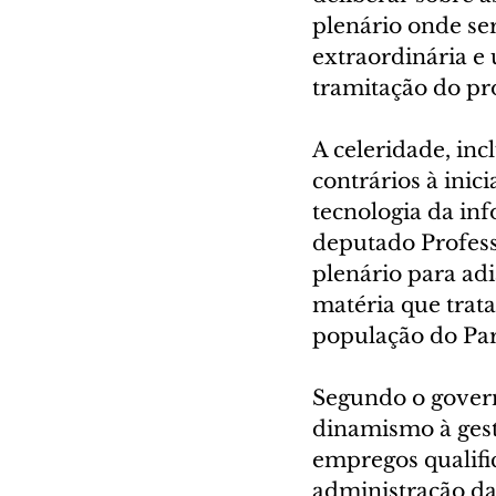
plenário onde ser
extraordinária e 
tramitação do pr
A celeridade, inc
contrários à inic
tecnologia da in
deputado Profes
plenário para adi
matéria que trat
população do Par
Segundo o govern
dinamismo à gest
empregos qualifi
administração da 