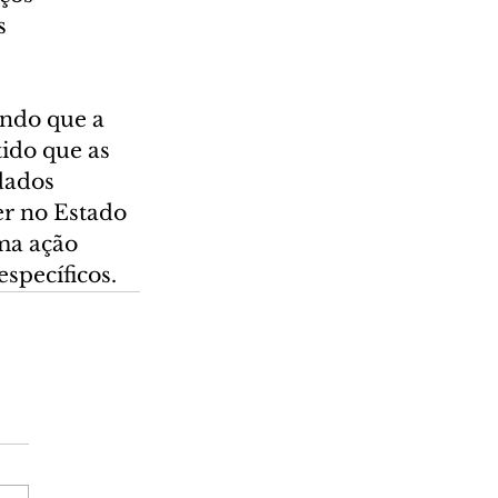
s 
ndo que a 
ido que as 
dados 
er no Estado 
ma ação 
específicos.