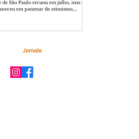
e de São Paulo recuou em julho, mas
neceu em patamar de otimismo,
ntada pelo mercado de trabalho. Ainda
, a combinação de juros elevados,
ção concentrada em itens essenciais e
comprometimento da renda vem
do as famílias a adotar uma postura
criteriosa nas decisões de compra,
Siga
Jornale
do a Federação do Comércio de Bens,
ços e Turismo do Estado de São Paulo
mercioSP). O Índice de Confiança do