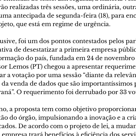
ão realizadas três sessões, uma ordinária, outr
uma antecipada de segunda-feira (18), para enc
ojeto, que está em regime de urgência.
lusive, foi um dos pontos contestados pelos pa
iativa de desestatizar a primeira empresa públic
formação do país, fundada em 24 de novembro 
sor Lemos (PT) chegou a apresentar requerime
ar a votação por uma sessão “diante da relevân
a da venda de dados que são importantíssimos p
aná”. O requerimento foi derrubado por 33 voto
o, a proposta tem como objetivo proporciona
ão do órgão, impulsionando a inovação e a cri
cados. De acordo com o projeto de lei, a mudan
empresa trará benefícios à eficiência dos servi