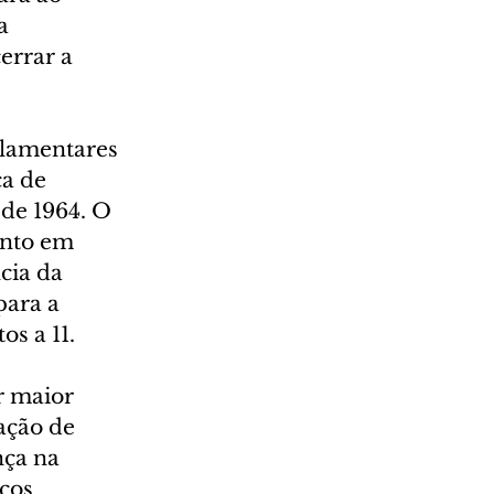
a 
errar a 
rlamentares 
a de 
de 1964. O 
nto em 
cia da 
ara a 
s a 11.
r maior 
ação de 
ça na 
ços 