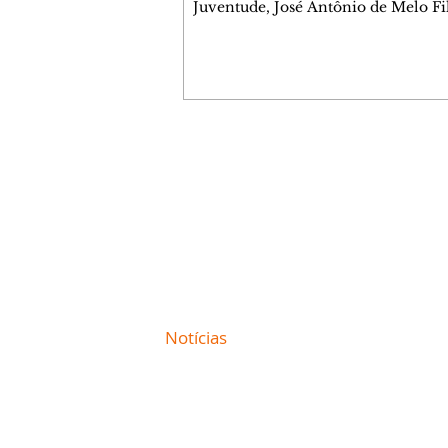
Juventude, José Antônio de Melo Fi
a entrega de 5.873 fraldas geriátrica
arrecadadas durante a Campanha 
Atenção à Pessoa Idosa à Fundação
Social (FAS). A doação é uma contr
social de atletas, paratletas, técnicos
instituições contemplados pela Lei
Municipal de Incentivo ao Esporte.
Contato comercial
fraldas serão destinadas às unidade
mmjornale@gmail.com
que atendem pessoas idosas e tam
Telefone: (41) 99978-9956
Redação
E-mail:
redacaojornale@gmail.com
Site de
Notícias
de Curitiba / Paraná