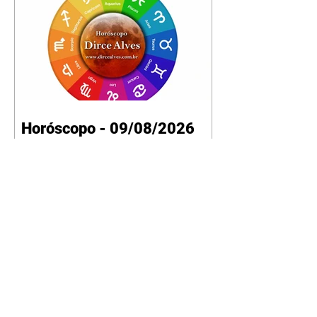
Horóscopo - 09/08/2026
Tenha seu Mapa Astral de
nascimento, o Mapa astral do Ano
de 2026 e 2027, o que os planetas
indicam para o seu: Trabalho,
Amor, Dinheiro, Saúde e Família.
Estudo com 35 páginas. Adquira
já através da nossa loja virtual ou
na loja física: rua Emiliano
Perneta 30 – loja 21 – galeria
Cezar Franco – centro –