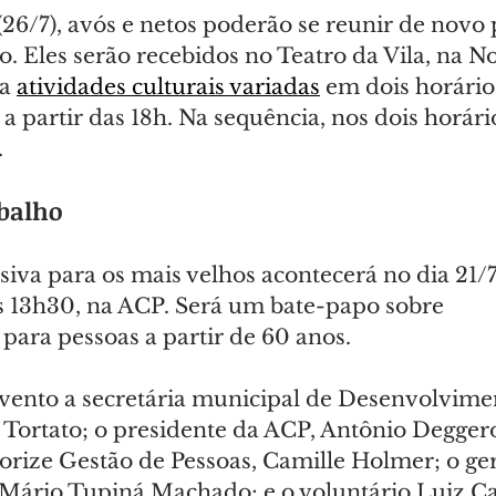
26/7), avós e netos poderão se reunir de novo 
o. Eles serão recebidos no Teatro da Vila, na N
a 
atividades culturais variadas
 em dois horários
 a partir das 18h. Na sequência, nos dois horário
.
balho
siva para os mais velhos acontecerá no dia 21/
das 13h30, na ACP. Será um bate-papo sobre 
para pessoas a partir de 60 anos.
evento a secretária municipal de Desenvolvime
ortato; o presidente da ACP, Antônio Deggero
rize Gestão de Pessoas, Camille Holmer; o geri
 Mário Tupiná Machado; e o voluntário Luiz Ca