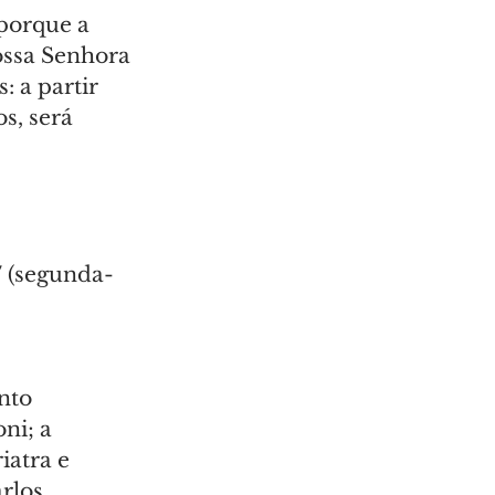
porque a 
ossa Senhora 
: a partir 
s, será 
7 (segunda-
nto 
ni; a 
atra e 
rlos 