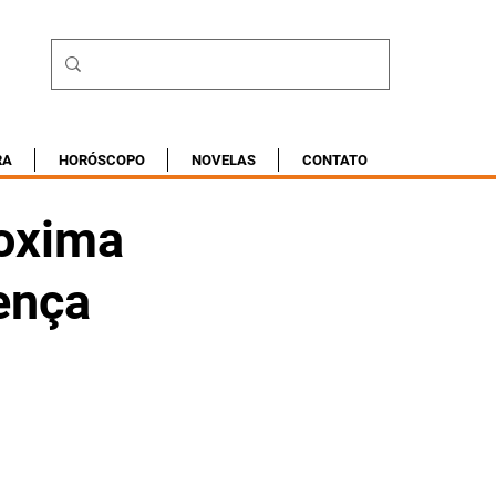
RA
HORÓSCOPO
NOVELAS
CONTATO
oxima
ença