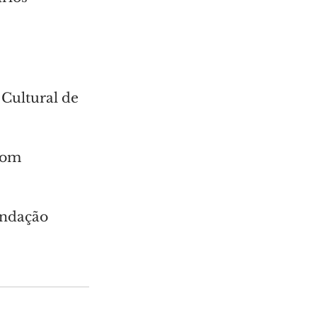
 Cultural de 
com 
undação 