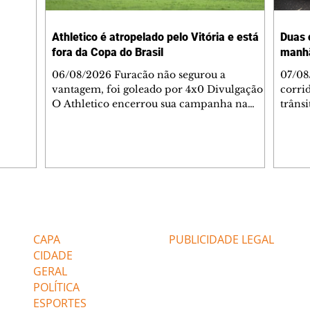
-feira,
rido e
Athletico é atropelado pelo Vitória e está
Duas 
o espaço
fora da Copa do Brasil
manh
inia
veram
06/08/2026 Furacão não segurou a
07/08
sé
vantagem, foi goleado por 4x0 Divulgação
corri
s
O Athletico encerrou sua campanha na
trâns
 entre
Copa do Brasil nesta quinta-feira (6), em
domin
uma noite infeliz em Salvador (BA). O time
5h30 
paranaense foi superado por 4×0 pelo
Jardi
Vitória, no Barradão, e viu derreter a
Agent
vantagem de dois gols que levou da Arena
acomp
da Baixada. A equipe baiana marcou dois
é par
gols em cada tempo. Renê e Erick
deslo
Editorias
Editais Certificados
balançaram a rede no primeiro. Renê e
respei
Marinho fecharam a conta no segundo.
orient
CAPA
PUBLICIDADE LEGAL
Superado por 4×
utiliz
CIDADE
GERAL
POLÍTICA
ESPORTES