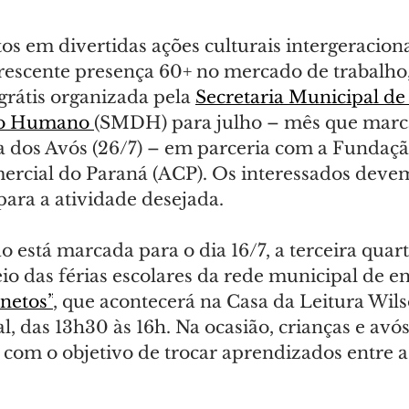
os em divertidas ações culturais intergeraciona
crescente presença 60+ no mercado de trabalho, 
rátis organizada pela 
Secretaria Municipal de
o Humano 
(SMDH) para julho – mês que marca
a dos Avós (26/7) – em parceria com a Fundação
ercial do Paraná (ACP). Os interessados devem
para a atividade desejada.
o está marcada para o dia 16/7, a terceira quart
o das férias escolares da rede municipal de en
 netos”
, que acontecerá na Casa da Leitura Wil
l, das 13h30 às 16h. Na ocasião, crianças e avó
s com o objetivo de trocar aprendizados entre a