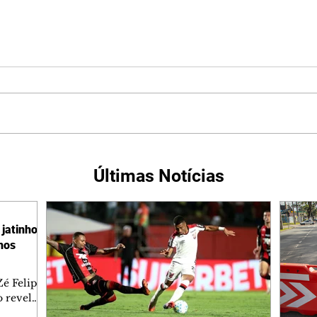
Últimas Notícias
jatinho
lhos
é Felipe
 revelar
ronave.