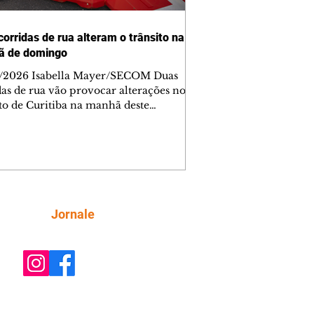
corridas de rua alteram o trânsito na
ã de domingo
/2026 Isabella Mayer/SECOM Duas
das de rua vão provocar alterações no
ito de Curitiba na manhã deste
go (9/8). As mudanças começam às
e afetam principalmente as regiões do
m das Américas e do Água Verde.
es de trânsito e monitores farão o
anhamento das provas. A orientação
a que os motoristas programem os
camentos com antecedência,
Siga
Jornale
tem a sinalização provisória e as
ações dos agentes de trânsito,
ando rotas al