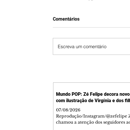
Comentários
Escreva um comentário
Mundo POP: Zé Felipe decora novo 
com ilustração de Virgínia e dos fi
07/08/2026
Reprodução/Instagram/@zefelipe Z
chamou a atenção dos seguidores ao
um detalhe especial de sua nova ae