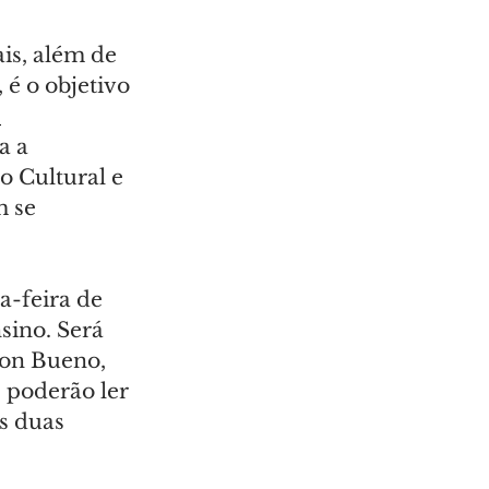
is, além de 
é o objetivo 
 
 a 
 Cultural e 
 se 
a-feira de 
sino. Será 
son Bueno, 
s poderão ler 
s duas 