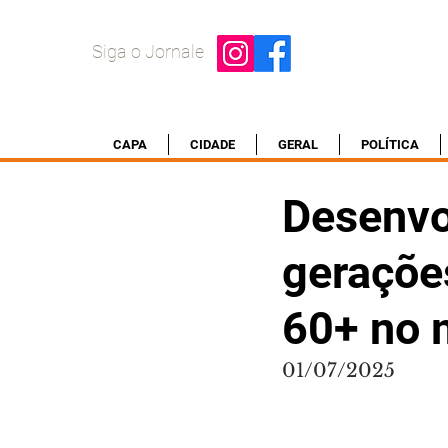
Siga o Jornale
CAPA
CIDADE
GERAL
POLÍTICA
Desenvo
geraçõe
60+ no 
01/07/2025