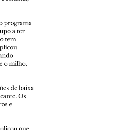
no programa 
upo a ter 
do tem 
plicou 
ando 
e o milho, 
ões de baixa 
cante. Os 
os e 
plicou que 