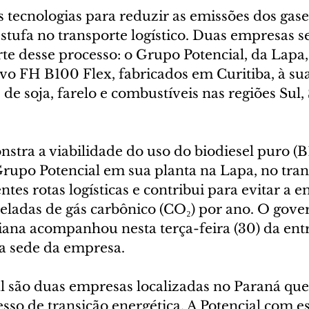
 tecnologias para reduzir as emissões dos gase
stufa no transporte logístico. Duas empresas s
te desse processo: o Grupo Potencial, da Lapa,
vo FH B100 Flex, fabricados em Curitiba, à su
 de soja, farelo e combustíveis nas regiões Sul,
nstra a viabilidade do uso do biodiesel puro (B
rupo Potencial em sua planta na Lapa, no tran
tes rotas logísticas e contribui para evitar a e
neladas de gás carbônico (CO₂) por ano. O gov
Piana acompanhou nesta terça-feira (30) da ent
a sede da empresa.
al são duas empresas localizadas no Paraná que
sso de transição energética. A Potencial com es