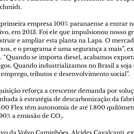
chmidt.
 a primeira empresa 100% paranaense a entrar 
vo, em 2013. Foi ele que impulsionou nosso gr
struir e ampliar esta planta na Lapa. O merca
ixos, e o programa é uma segurança a mais”, ex
“Quando se importa diesel, acabamos export
os. Quando industrializamos no Brasil a soja 
emprego, tributos e desenvolvimento social”.
quisição reforça a crescente demanda por soluç
inhada à estratégia de descarbonização da fabri
0 Flex têm autonomia de até 1.800 quilômetr
90% a emissão de CO₂.
ivo da Volvo Caminhões, Alcides Cavalcanti, ex