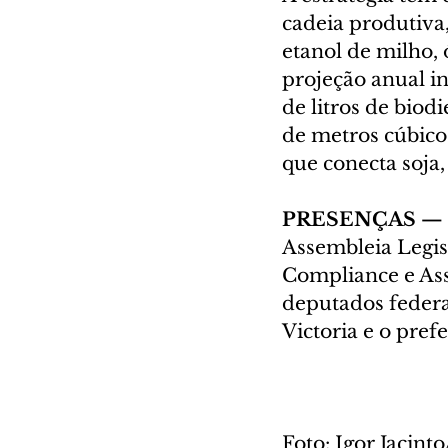
cadeia produtiva
etanol de milho, 
projeção anual inc
de litros de biod
de metros cúbico
que conecta soja,
PRESENÇAS —
Assembleia Legisl
Compliance e Ass
deputados federa
Victoria e o pref
Foto: Igor Jacin