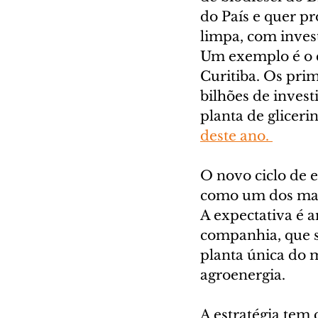
do País e quer pr
limpa, com inves
Um exemplo é o c
Curitiba. Os pri
bilhões de inves
planta de glicer
deste ano. 
O novo ciclo de 
como um dos mais
A expectativa é a
companhia, que s
planta única do 
agroenergia.
A estratégia tem