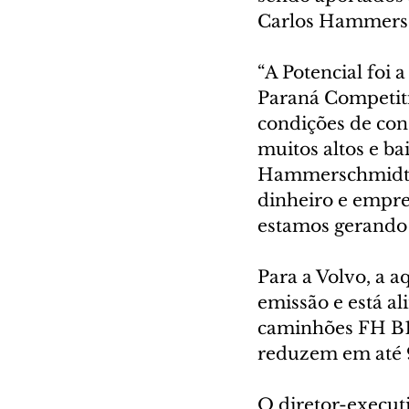
Carlos Hammers
“A Potencial foi
Paraná Competiti
condições de con
muitos altos e ba
Hammerschmidt. 
dinheiro e empreg
estamos gerando 
Para a Volvo, a a
emissão e está al
caminhões FH B10
reduzem em até 
O diretor-execut