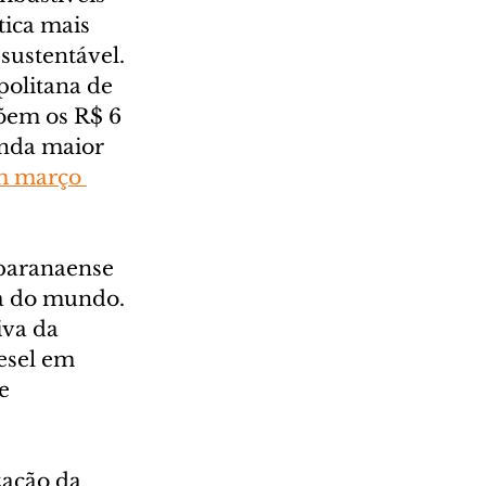
tica mais 
sustentável.
olitana de 
õem os R$ 6 
unda maior 
m março 
 paranaense 
a do mundo. 
iva da 
esel em 
e 
zação da 