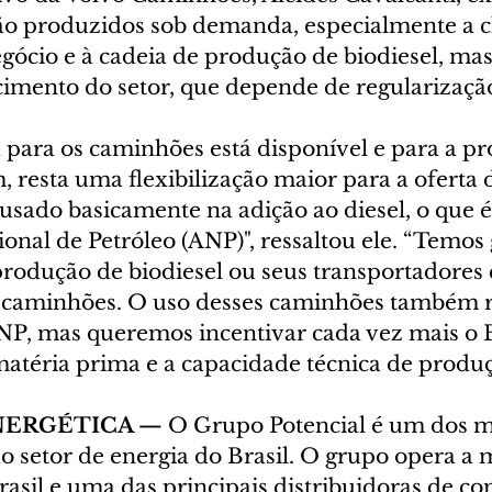
são produzidos sob demanda, especialmente a cl
gócio e à cadeia de produção de biodiesel, mas
cimento do setor, que depende de regularizaçã
x para os caminhões está disponível e para a p
 resta uma flexibilização maior para a oferta d
usado basicamente na adição ao diesel, o que é
onal de Petróleo (ANP)", ressaltou ele. “Temos
rodução de biodiesel ou seus transportadores 
s caminhões. O uso desses caminhões também 
NP, mas queremos incentivar cada vez mais o 
atéria prima e a capacidade técnica de produç
NERGÉTICA — 
O Grupo Potencial é um dos m
 setor de energia do Brasil. O grupo opera a m
rasil e uma das principais distribuidoras de co