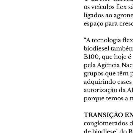
os veículos flex 
ligados ao agrone
espaço para cres
“A tecnologia fle
biodiesel também,
B100, que hoje é 
pela Agência Naci
grupos que têm p
adquirindo esse
autorização da A
porque temos a m
TRANSIÇÃO E
conglomerados do
de biodiesel do B