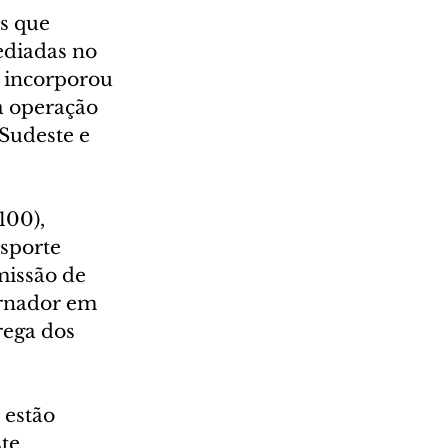
s que 
ediadas no 
 incorporou 
a operação 
 Sudeste e 
100), 
sporte 
missão de 
ernador em 
rega dos 
 estão 
te 