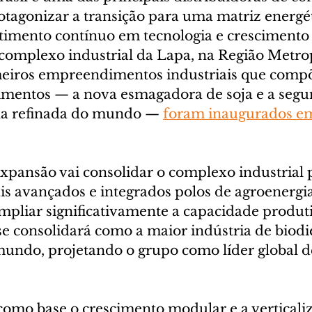
otagonizar a transição para uma matriz energé
timento contínuo em tecnologia e crescimento 
omplexo industrial da Lapa, na Região Metrop
meiros empreendimentos industriais que comp
timentos — a nova esmagadora de soja e a seg
ina refinada do mundo — 
foram inaugurados e
expansão vai consolidar o complexo industrial
 avançados e integrados polos de agroenergi
mpliar significativamente a capacidade produt
e consolidará como a maior indústria de biodi
mundo, projetando o grupo como líder global d
 como base o crescimento modular e a verticali