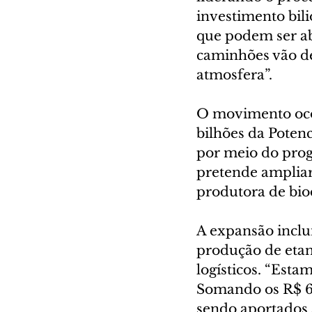
investimento bili
que podem ser aba
caminhões vão de
atmosfera”.
O movimento ocor
bilhões da Poten
por meio do prog
pretende ampliar
produtora de bio
A expansão inclu
produção de etano
logísticos. “Esta
Somando os R$ 6 
sendo aportados 