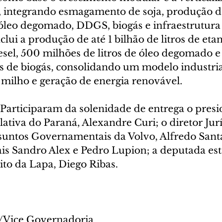
, integrando esmagamento de soja, produção de
óleo degomado, DDGS, biogás e infraestrutura l
lui a produção de até 1 bilhão de litros de etano
iesel, 500 milhões de litros de óleo degomado e
s de biogás, consolidando um modelo industria
 milho e geração de energia renovável.
 Participaram da solenidade de entrega o presi
ativa do Paraná, Alexandre Curi; o diretor Jurí
untos Governamentais da Volvo, Alfredo Santa
is Sandro Alex e Pedro Lupion; a deputada es
eito da Lapa, Diego Ribas.
to/Vice Governadoria