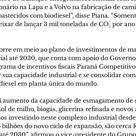
onário na Lapa e a Volvo na fabricação de cami
stecidos com biodiesel”, disse Piana. “Somente
ixar de lançar 3 mil toneladas de CO₂ por ano
re em meio ao plano de investimentos de mai
cial até 2030, que conta com apoio do Governo
rama de incentivos fiscais Paraná Competitivo
 sua capacidade industrial e se consolidar com
diesel em planta única do mundo.
i aumento da capacidade de esmagamento de s
l de milho, biogás, glicerina refinada e novos 
mos investindo neste complexo industrial desde
bilhões do novo ciclo de expansão, são cerca R
até 2030”, afirmou o vice-presidente do Grupo 