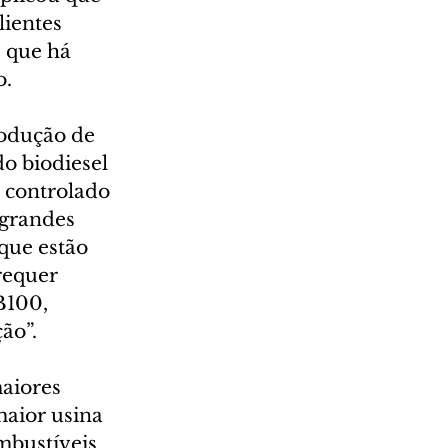
ientes 
 que há 
o.
rodução de 
o biodiesel 
 controlado 
 grandes 
que estão 
requer 
B100, 
ão”.
aiores 
aior usina 
mbustíveis 