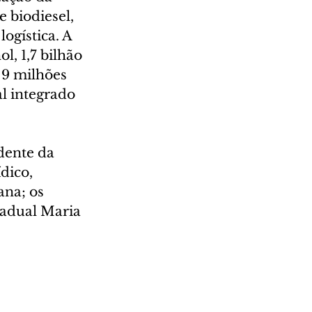
 biodiesel, 
ogística. A 
l, 1,7 bilhão 
 9 milhões 
l integrado 
dente da 
dico, 
na; os 
tadual Maria 