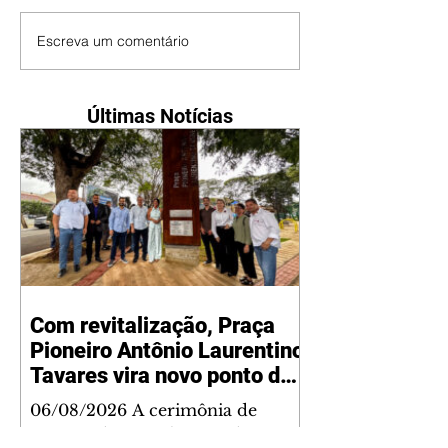
Escreva um comentário
Últimas Notícias
Com revitalização, Praça
Pioneiro Antônio Laurentino
Tavares vira novo ponto de
encontro para famílias e
06/08/2026 A cerimônia de
moradores do Jardim
entrega da revitalização da Praça