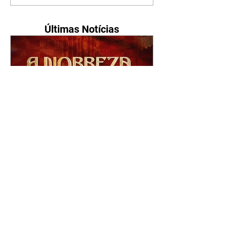
Últimas Notícias
A Nobreza do Amor |
resumo do capítulo de sexta
- 07/08/2026
Omar afirma a Tonho que lutará
pelo amor de Alika. Salma
repreende Miguel e Fátima por
terem sido rudes com Omar.
Maria Helena aconselha Manoel