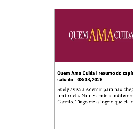
Quem Ama Cuida | resumo do capít
sábado - 08/08/2026
Suely avisa a Ademir para não che
perto dela. Nancy sente a indiferen
Camilo. Tiago diz a Ingrid que ela
competência para presidir a joalher
André conta a Pedro que a associaç
advogados expulsou Ademir. Laure
contrata Adriana para servir no