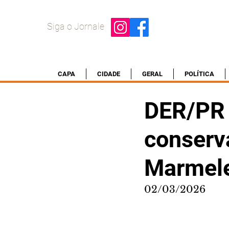
Siga o Jornale
CAPA
CIDADE
GERAL
POLÍTICA
DER/PR 
conserv
Marmele
02/03/2026