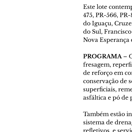
Este lote contem
475, PR-566, PR-
do Iguaçu, Cruze
do Sul, Francisco
Nova Esperança d
PROGRAMA 
– 
fresagem, reperf
de reforço em con
conservação de s
superficiais, re
asfáltica e pó de 
Também estão inc
sistema de drenag
refletivos, e ser