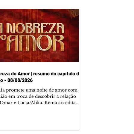
reza do Amor | resumo do capítulo de
o - 08/08/2026
nia promete uma noite de amor com
tião em troca de descobrir a relação
 Omar e Lúcia/Alika. Kênia acredita
inta esteja mesmo ao lado de Jendal, e
o convite para jantar com os dois.
 desabafa com Casemiro e conta que
ília de Lúcia/Alika tem uma dívida