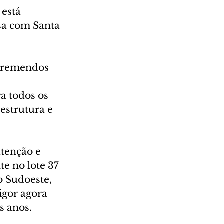
está 
sa com Santa 
e remendos 
a todos os 
estrutura e 
tenção e 
 no lote 37 
o Sudoeste, 
gor agora 
s anos.