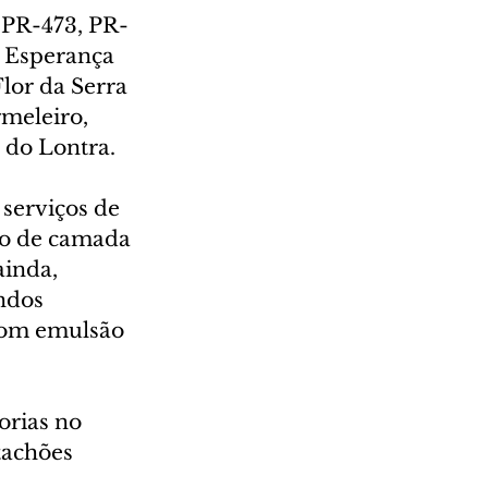
 PR-473, PR-
 Esperança 
lor da Serra 
meleiro, 
 do Lontra.
serviços de 
ão de camada 
inda, 
ndos 
com emulsão 
rias no 
tachões 