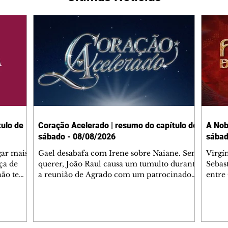
ulo de
Coração Acelerado | resumo do capítulo de
A Nob
sábado - 08/08/2026
sábad
gar mais
Gael desabafa com Irene sobre Naiane. Sem
Virgí
ça de
querer, João Raul causa um tumulto durante
Sebas
 não tem
a reunião de Agrado com um patrocinador.
entre
ia.
Zilá orienta Osmar a seguir Cinara, que
que B
ão de
percebe a movimentação e alerta Ronei.
nega 
ntino
Palhares confronta Cinara sobre a
Tonho
aproximação com Ronei. Eduarda pensa
a fam