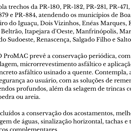
pla trechos da PR-180, PR-182, PR-281, PR-471,
879 e PR-884, atendendo os municípios de Boa
iro do Iguaçu, Dois Vizinhos, Enéas Marques, F
 Beltrão, Itapejara d'Oeste, Manfrinópolis, Mar
o Sudoeste, Renascença, Salgado Filho e Salto
O ProMAC prevê a conservação periódica, com 
ilagem, microrrevestimento asfáltico e aplicaç
creto asfáltico usinado a quente. Contempla, a
egurança ao usuário, com as soluções de reme
mendos profundos, além da selagem de trincas 
pedra ou areia.
luídos a conservação dos acostamentos, melho
em de águas, sinalização horizontal, tachas e 
viços complementares.