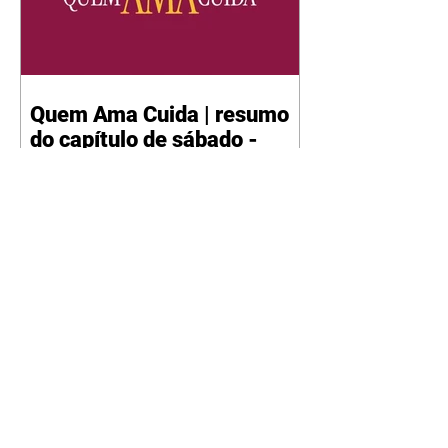
Quem Ama Cuida | resumo
do capítulo de sábado -
08/08/2026
Suely avisa a Ademir para não
chegar mais perto dela. Nancy
sente a indiferença de Camilo.
Tiago diz a Ingrid que ela não
tem competência para presidir a
joalheria. André conta a Pedro
que a associação de advogados
expulsou Ademir. Laurentino
contrata Adriana para servir no
restaurante. Adriana vê Pedro e
Bruna no restaurante. Bruna