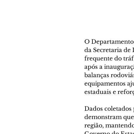
O Departamento 
da Secretaria de
frequente do tráf
após a inauguraç
balanças rodoviá
equipamentos aju
estaduais e refo
Dados coletados 
demonstram que a
região, mantendo
Governo do Estad