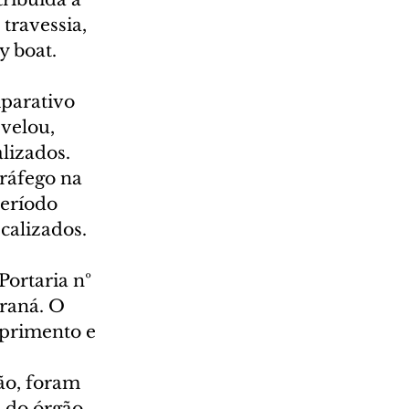
travessia, 
y boat.
parativo 
velou, 
lizados. 
tráfego na 
período 
calizados.
ortaria nº 
raná. O 
mprimento e 
ão, foram 
 do órgão 