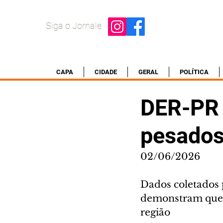
Siga o Jornale
CAPA
CIDADE
GERAL
POLÍTICA
DER-PR 
pesados
02/06/2026
Dados coletados 
demonstram que a
região