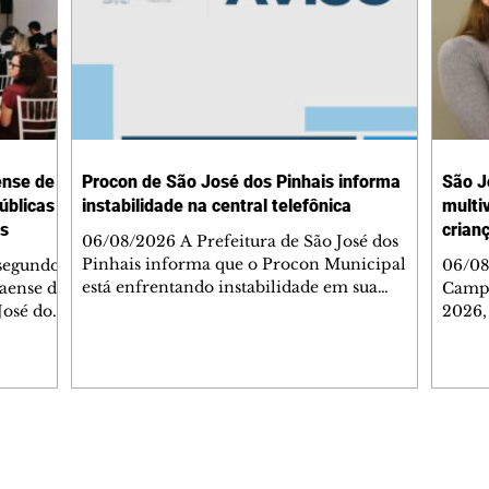
ense de
Procon de São José dos Pinhais informa
São J
úblicas
instabilidade na central telefônica
multi
is
crian
06/08/2026 A Prefeitura de São José dos
Pinhais informa que o Procon Municipal
 segundo
06/08
está enfrentando instabilidade em sua
naense de
Campa
central telefônica, o que pode
José dos
2026,
comprometer o atendimento por ligações.
com o
Enquanto o problema é solucionado, os
cação
vacin
consumidores que precisarem de
ormar
mobil
informações ou tiverem dúvidas podem
ores,
ampli
entrar em contato por mensagem de texto
tes e
imuno
pelo WhatsApp oficial do Procon, no
utir
vacin
Editorias
Editais Certificados
número (41) 3283-6160. A Prefeitura
gência
Munic