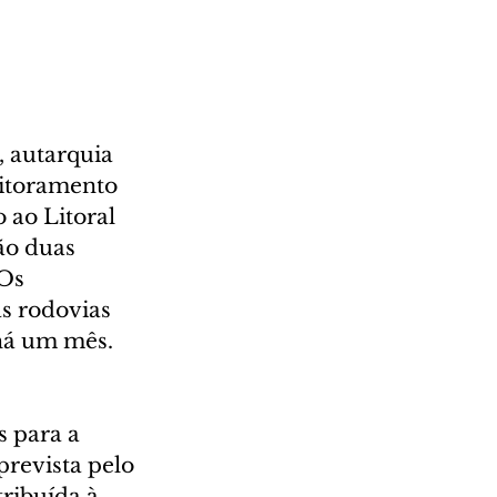
 autarquia 
nitoramento 
 ao Litoral 
ão duas 
Os 
s rodovias 
 há um mês.
 
 para a 
revista pelo 
ribuída à 