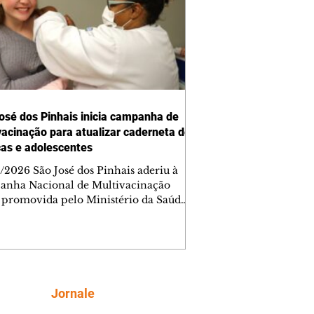
osé dos Pinhais inicia campanha de
vacinação para atualizar caderneta de
ças e adolescentes
/2026 São José dos Pinhais aderiu à
nha Nacional de Multivacinação
 promovida pelo Ministério da Saúde
 objetivo de atualizar a caderneta de
ação de crianças e adolescentes. A
ização, que segue até 1º de setembro,
a a proteção contra doenças
preveníveis e fortalece a cobertura
al no município. Segundo a Secretaria
Siga
Jornale
ipal de Saúde (Sems), a campanha é