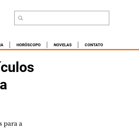
RA
HORÓSCOPO
NOVELAS
CONTATO
ículos
ba
 
 para a 