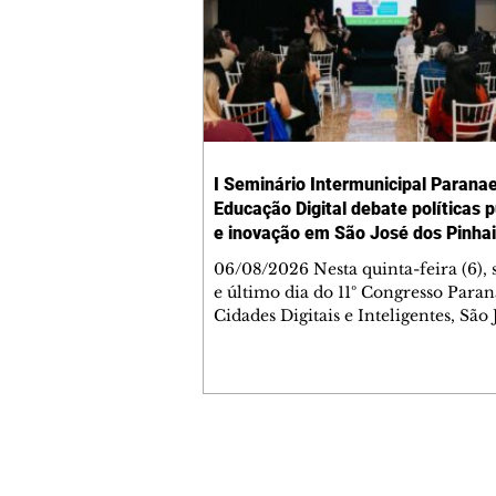
I Seminário Intermunicipal Parana
Educação Digital debate políticas p
e inovação em São José dos Pinha
06/08/2026 Nesta quinta-feira (6),
e último dia do 11º Congresso Para
Cidades Digitais e Inteligentes, São 
Pinhais sediou o I Seminário
Intermunicipal Paranaense de Edu
Digital – Conectar Ideias e Transf
Realidades. O encontro reuniu gest
professores, pesquisadores, estudan
profissionais da educação para disc
Contato comercial
políticas públicas, inovação, inteli
mmjornale@gmail.com