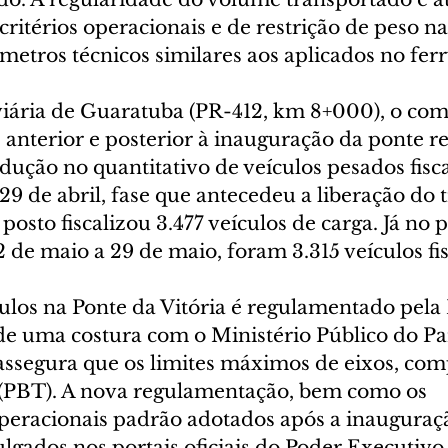
itérios operacionais e de restrição de peso na 
etros técnicos similares aos aplicados no ferr
iária de Guaratuba (PR-412, km 8+000), o com
 anterior e posterior à inauguração da ponte re
dução no quantitativo de veículos pesados fisca
 29 de abril, fase que antecedeu a liberação do 
posto fiscalizou 3.477 veículos de carga. Já no 
 de maio a 29 de maio, foram 3.315 veículos fis
ulos na Ponte da Vitória é regulamentado pela P
de uma costura com o Ministério Público do Pa
l assegura que os limites máximos de eixos, co
 (PBT). A nova regulamentação, bem como os 
eracionais padrão adotados após a inauguraç
gados nos portais oficiais do Poder Executivo,