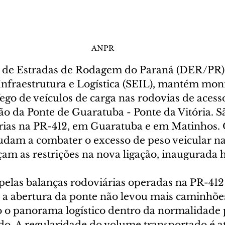
ANPR
de Estradas de Rodagem do Paraná (DER/PR),
 Infraestrutura e Logística (SEIL), mantém mo
ego de veículos de carga nas rodovias de acesso
ão da Ponte de Guaratuba - Ponte da Vitória. S
rias na PR-412, em Guaratuba e em Matinhos. 
dam a combater o excesso de peso veicular na
rçam as restrições na nova ligação, inaugurada
pelas balanças rodoviárias operadas na PR-412
 abertura da ponte não levou mais caminhões
 o panorama logístico dentro da normalidade p
o. A regularidade do volume transportado é at