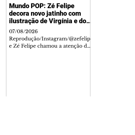
Mundo POP: Zé Felipe
decora novo jatinho com
ilustração de Virgínia e dos
filhos
07/08/2026
Reprodução/Instagram/@zefelip
e Zé Felipe chamou a atenção dos
seguidores ao revelar um detalhe
especial de sua nova aeronave. O
cantor compartilhou nesta
quinta-feira, 6, registros do
jatinho recém-adquirido e
mostrou que decidiu personalizar
o espaço com uma ilustração que
reúne Virginia Fonseca e os três
filhos que eles tiveram juntos:
Maria Alice, Maria Flor e José
Leonardo. Na imagem, aparecem
os apelidos dos integrantes da