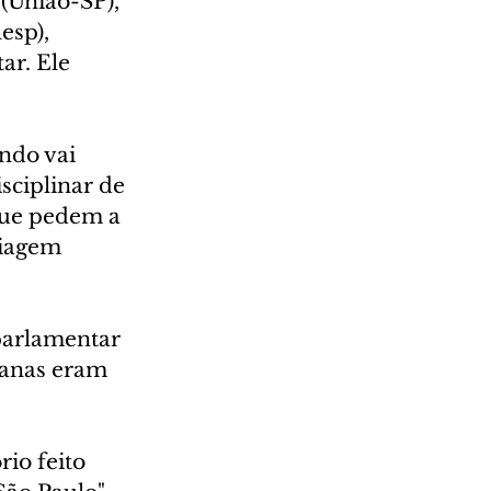
(União-SP), 
esp), 
r. Ele 
ndo vai 
sciplinar de 
que pedem a 
viagem 
parlamentar 
ianas eram 
io feito 