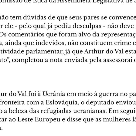
omissão de Ética da Assembleia Legislativa de 
ão tem dúvidas de que seus pares se convence
 ele - pelo qual já pediu desculpas - não deve
s comentários que foram alvo da representaç
a, ainda que indevidos, não constituem crime 
atividade parlamentar, já que Arthur do Val est
to”, completou a nota enviada pela assessorai
r do Val foi à Ucrânia em meio à guerra no paí
a fronteira com a Eslováquia, o deputado envio
o a beleza das refugiadas ucranianas. Em segui
ar ao Leste Europeu e disse que as mulheres lá 
.