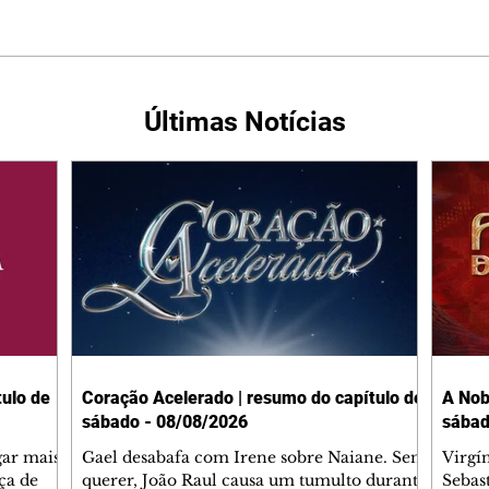
Últimas Notícias
ulo de
Coração Acelerado | resumo do capítulo de
A Nob
sábado - 08/08/2026
sábad
gar mais
Gael desabafa com Irene sobre Naiane. Sem
Virgí
ça de
querer, João Raul causa um tumulto durante
Sebas