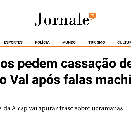
ESPORTES
POLÍCIA
MUNDO
TURISMO
CULTU
os pedem cassação d
o Val após falas mach
a da Alesp vai apurar frase sobre ucranianas