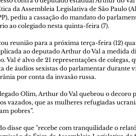
esso contra o deputado estadual Arthur do Val 
ica da Assembleia Legislativa de São Paulo (Al
P), pediu a cassação do mandato do parlamenta
rio ao colegiado nesta quinta-feira (7).
u reunião para a próxima terça-feira (12) qua
aplicada ao deputado Arthur do Val a medida di
. Val é alvo de 21 representações de colegas, 
ta de áudios sexistas do parlamentar durante 
rânia por conta da invasão russa.
elegado Olim, Arthur do Val quebrou o decoro 
ios vazados, que as mulheres refugiadas ucran
ram pobres”.
 disse que "recebe com tranquilidade o relatór