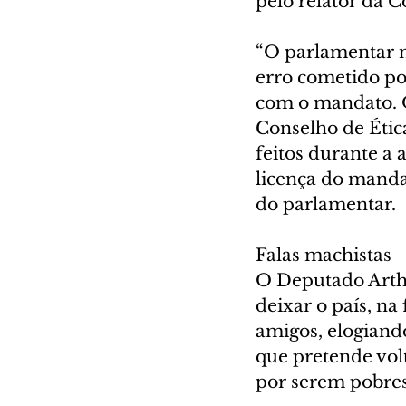
pelo relator da C
“O parlamentar n
erro cometido por
com o mandato. O
Conselho de Étic
feitos durante a 
licença do manda
do parlamentar.
Falas machistas
O Deputado Arthu
deixar o país, n
amigos, elogiand
que pretende volt
por serem pobres