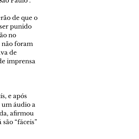
São Paulo".
rão de que o 
 ser punido 
ão no 
e não foram 
ava de 
 de imprensa 
s, e após 
u um áudio a 
da, afirmou 
são “fáceis” 