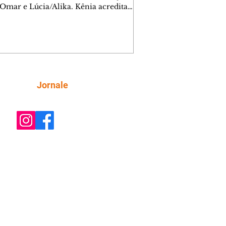
 Omar e Lúcia/Alika. Kênia acredita
inta esteja mesmo ao lado de Jendal, e
o convite para jantar com os dois.
 desabafa com Casemiro e conta que
ília de Lúcia/Alika tem uma dívida
mar. Ana Maria vai à casa de Manoel
estratada por Fortunato. José e Omar
tam sobre a possível jazida de
Siga
Jornale
tênio na região. Virgínia provoca
nes na frente de Marta. Binta s