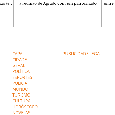
 não tem
a reunião de Agrado com um patrocinador.
entre
ia.
Zilá orienta Osmar a seguir Cinara, que
que B
ão de
percebe a movimentação e alerta Ronei.
nega 
ntino
Palhares confronta Cinara sobre a
Tonho
aproximação com Ronei. Eduarda pensa
a fam
una no
em pedir a Valéria para ficar com Sol. Gael
com O
a. Dora
decide terminar com Naiane. João Raul
e é d
m
inventa para Agrado que não está
comen
Editorias
Editais Certificados
Lyris
conseguindo conviver com seu sucesso, e
tungs
urante de
termina o relacionamento dos dois.
Dióge
CAPA
PUBLICIDADE LEGAL
CIDADE
GERAL
POLÍTICA
ESPORTES
POLÍCIA
MUNDO
TURISMO
CULTURA
HORÓSCOPO
NOVELAS