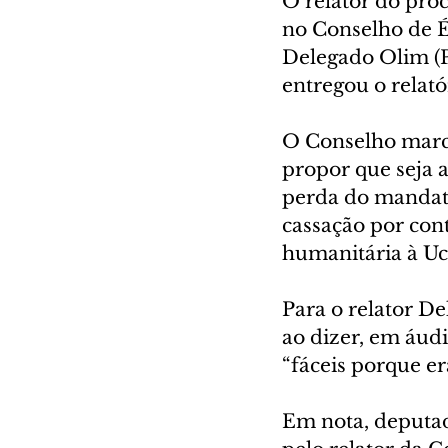
O relator do proc
no Conselho de Ét
Delegado Olim (P
entregou o relató
O Conselho marco
propor que seja 
perda do mandato
cassação por con
humanitária à Uc
Para o relator D
ao dizer, em áud
“fáceis porque e
Em nota, deputado