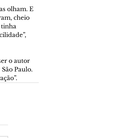
las olham. E 
ram, cheio 
tinha 
ilidade”, 
er o autor 
 São Paulo. 
ação”.