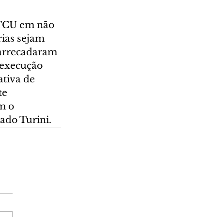
 TCU em não 
rias sejam 
 arrecadaram 
 execução 
tiva de 
te 
m o 
ado Turini.