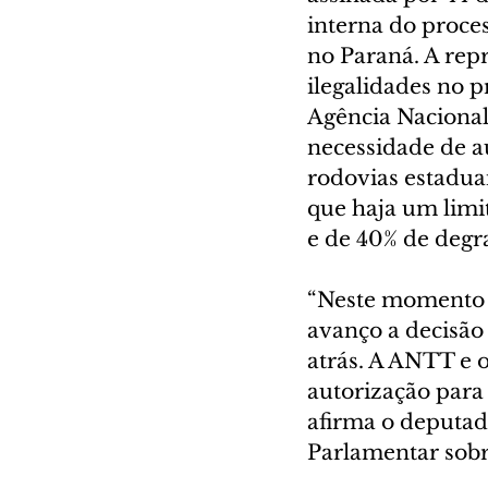
interna do proce
no Paraná. A rep
ilegalidades no p
Agência Nacional 
necessidade de au
rodovias estaduai
que haja um limit
e de 40% de degra
“Neste momento d
avanço a decisão
atrás. A ANTT e o
autorização para 
afirma o deputad
Parlamentar sobr