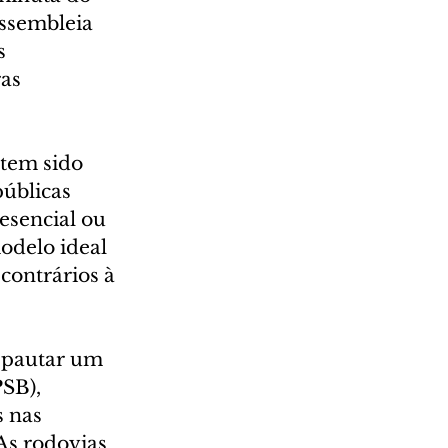
Assembleia 
s 
as 
 tem sido 
úblicas 
esencial ou 
odelo ideal 
contrários à 
 pautar um 
SB), 
 nas 
As rodovias 