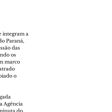
e integram a 
do Paraná, 
ssão das 
ndo os 
um marco 
strado 
oiado o 
gada 
 a Agência 
minuta do 