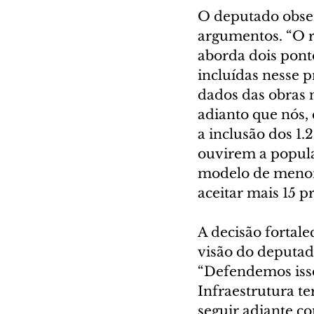
O deputado observ
argumentos. “O r
aborda dois pont
incluídas nesse p
dados das obras n
adianto que nós,
a inclusão dos 1
ouvirem a popula
modelo de menor 
aceitar mais 15 p
A decisão fortale
visão do deputad
“Defendemos isso
Infraestrutura te
seguir adiante com