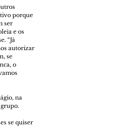
utros 
tivo porque 
 ser 
eia e os 
. “Já 
os autorizar 
, se 
ca, o 
 vamos 
ágio, na 
 grupo. 
es se quiser 