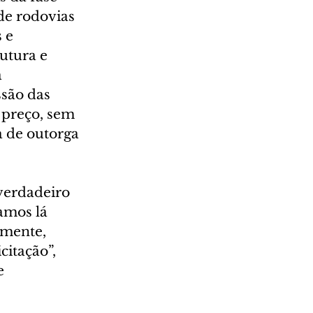
de rodovias 
 e 
utura e 
 
são das 
 preço, sem 
a de outorga 
verdadeiro 
amos lá 
amente, 
itação”, 
e 