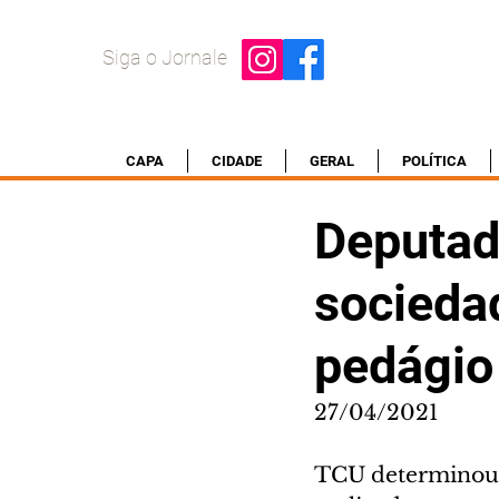
Siga o Jornale
CAPA
CIDADE
GERAL
POLÍTICA
Deputad
socieda
pedágio
27/04/2021
TCU determinou q