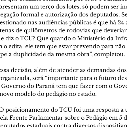
presentam um terço dos lotes, só podem ser in
egação formal e autorização dos deputados. S
stionado nas audiências públicas é que há 24 
enas de quilômetros de rodovias que deveriam
ue diz o TCU? Que quando o Ministério da Infra
o edital ele tem que estar prevendo para não f
pela duplicidade da mesma obra”, completou.
essa decisão, além de atender as demandas do
 organizada, será “importante para o futuro des
o Governo do Paraná tem que fazer com o Gov
o novo modelo do pedágio no estado.
 O posicionamento do TCU foi uma resposta a
 pela Frente Parlamentar sobre o Pedágio em 5 
eputados estaduais contra diversos dispositivo