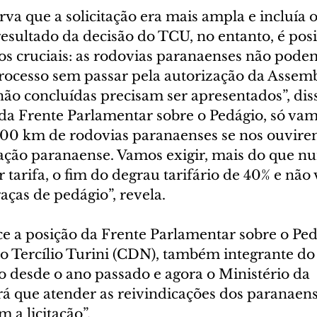
a que a solicitação era mais ampla e incluía o
esultado da decisão do TCU, no entanto, é posi
os cruciais: as rodovias paranaenses não podem
rocesso sem passar pela autorização da Assembl
ão concluídas precisam ser apresentados”, disse
 da Frente Parlamentar sobre o Pedágio, só vam
.200 km de rodovias paranaenses se nos ouvirem
ção paranaense. Vamos exigir, mais do que nun
tarifa, o fim do degrau tarifário de 40% e não
raças de pedágio”, revela.
ce a posição da Frente Parlamentar sobre o Ped
o Tercílio Turini (CDN), também integrante do
 desde o ano passado e agora o Ministério da 
rá que atender as reivindicações dos paranaens
 a licitação”.