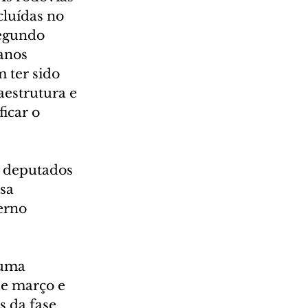
cluídas no 
egundo 
anos 
 ter sido 
estrutura e 
icar o 
s deputados 
sa 
erno 
 uma 
de março e 
s da fase 