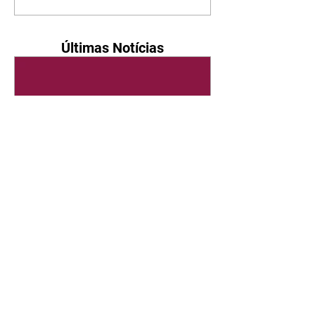
Últimas Notícias
Quem Ama Cuida | resumo
do capítulo de sábado -
08/08/2026
Suely avisa a Ademir para não
chegar mais perto dela. Nancy
sente a indiferença de Camilo.
Tiago diz a Ingrid que ela não