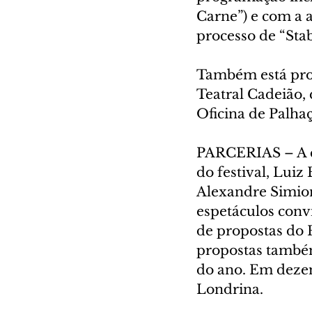
Carne”) e com a a
processo de “Stab
Também está pro
Teatral Cadeião,
Oficina de Palha
PARCERIAS – A cu
do festival, Luiz
Alexandre Simion
espetáculos conv
de propostas do F
propostas também
do ano. Em dezem
Londrina.