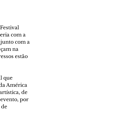
Festival 
eria com a 
njunto com a 
eçam na 
essos estão 
l que 
da América 
tística, de 
 evento, por 
 de 