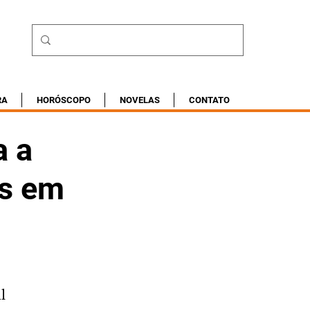
RA
HORÓSCOPO
NOVELAS
CONTATO
a a
is em
l 