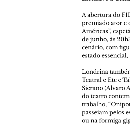
A abertura do FI
premiado ator e d
Américas”, espetá
de junho, às 20h
cenário, com fig
estado essencial,
Londrina também
Teatral e Etc e T
Sicrano (Alvaro 
do teatro contem
trabalho, “Onipot
passeiam pelos e
ou na formiga gig