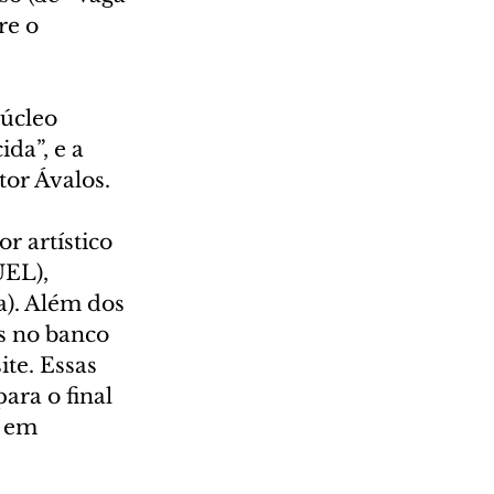
re o 
úcleo 
a”, e a 
or Ávalos.
 artístico 
UEL), 
). Além dos 
s no banco 
te. Essas 
ra o final 
 em 