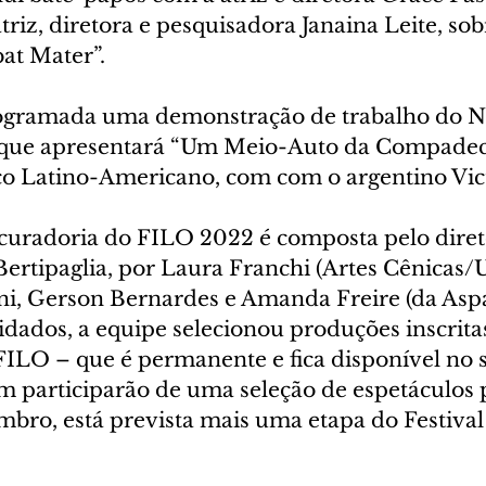
triz, diretora e pesquisadora Janaina Leite, sob
at Mater”.
gramada uma demonstração de trabalho do N
 que apresentará “Um Meio-Auto da Compadecid
ço Latino-Americano, com com o argentino Vict
radoria do FILO 2022 é composta pelo diretor
 Bertipaglia, por Laura Franchi (Artes Cênicas/
i, Gerson Bernardes e Amanda Freire (da Aspa
idados, a equipe selecionou produções inscrita
ILO – que é permanente e fica disponível no si
 participarão de uma seleção de espetáculos pa
bro, está prevista mais uma etapa do Festival