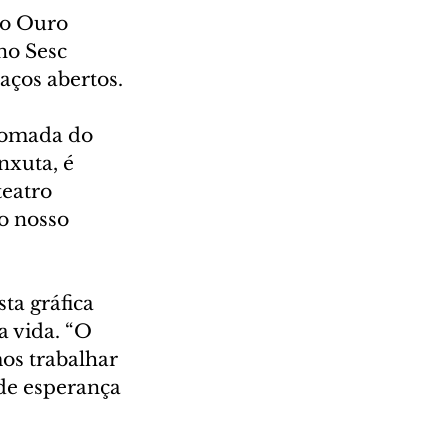
ro Ouro 
no Sesc 
aços abertos.
etomada do 
xuta, é 
eatro 
o nosso 
a gráfica 
 vida. “O 
s trabalhar 
de esperança 