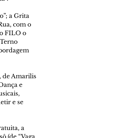
; a Grita 
Rua, com o 
o FILO o 
 Terno 
abordagem 
 de Amarilis 
 Dança e 
sicais, 
etir e se 
tuita, a 
sô (de “Vaga 