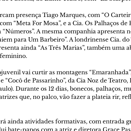
cam presença Tiago Marques, com “O Carteiro”
 com “Meta For Mosa”, e a Cia. Os Palhaços de 
ua “Números”. A mesma companhia apresenta n
uiem para Um Barbeiro”. A londrinense Cia. do
resenta ainda “As Três Marias”, também uma 
 feminino.
ojuvenil vai curtir as montagens “Emaranhada”,
, e “Cocô de Passarinho”, da Cia Noz de Teatro,
lo). Durante os 12 dias, bonecos, palhaços, mu
atrizes que, no palco, vão fazer a plateia rir, refl
ará ainda atividades formativas, com entrada gra
ui bate-papos com a atriz e diretora Grace Pas