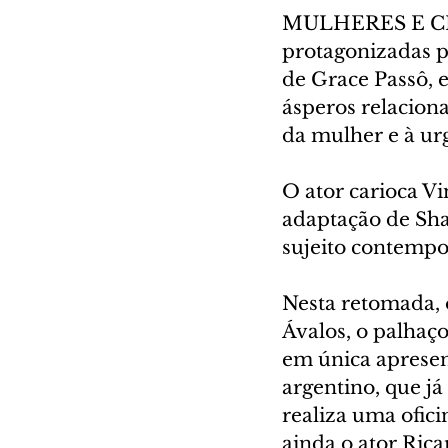
MULHERES E CRI
protagonizadas p
de Grace Passô, e
ásperos relacion
da mulher e à ur
O ator carioca Vi
adaptação de Shak
sujeito contempo
Nesta retomada, 
Ávalos, o palhaço
em única apresen
argentino, que j
realiza uma ofic
ainda o ator Rica