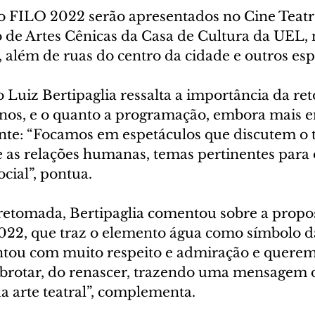
o FILO 2022 serão apresentados no Cine Teat
o de Artes Cênicas da Casa de Cultura da UEL, 
 além de ruas do centro da cidade e outros esp
co Luiz Bertipaglia ressalta a importância da r
nos, e o quanto a programação, embora mais en
ente: “Focamos em espetáculos que discutem o t
as relações humanas, temas pertinentes para 
cial”, pontua.
etomada, Bertipaglia comentou sobre a propost
022, que traz o elemento água como símbolo da
tou com muito respeito e admiração e queremo
ebrotar, do renascer, trazendo uma mensagem 
a arte teatral”, complementa.