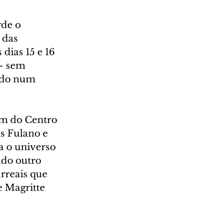
de o 
 das 
dias 15 e 16 
- sem 
ndo num 
m do Centro 
s Fulano e 
a o universo 
do outro 
rreais que 
 Magritte 