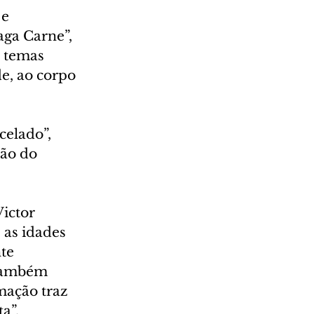
e 
ga Carne”, 
 temas 
e, ao corpo 
celado”, 
ão do 
ictor 
 as idades 
te 
 também 
mação traz 
a”.