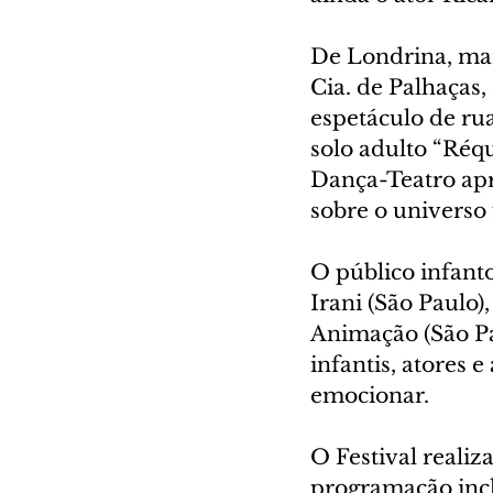
De Londrina, mar
Cia. de Palhaças,
espetáculo de r
solo adulto “Réq
Dança-Teatro ap
sobre o universo
O público infant
Irani (São Paulo)
Animação (São Pau
infantis, atores e 
emocionar.
O Festival realiz
programação incl