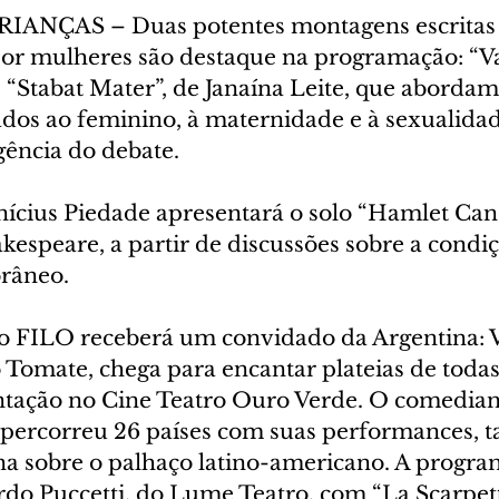
ANÇAS – Duas potentes montagens escritas 
or mulheres são destaque na programação: “Va
 “Stabat Mater”, de Janaína Leite, que abordam
ados ao feminino, à maternidade e à sexualidad
gência do debate.
nícius Piedade apresentará o solo “Hamlet Can
espeare, a partir de discussões sobre a condiç
râneo.
o FILO receberá um convidado da Argentina: V
 Tomate, chega para encantar plateias de todas
tação no Cine Teatro Ouro Verde. O comedian
á percorreu 26 países com suas performances,
ina sobre o palhaço latino-americano. A progra
rdo Puccetti, do Lume Teatro, com “La Scarpett