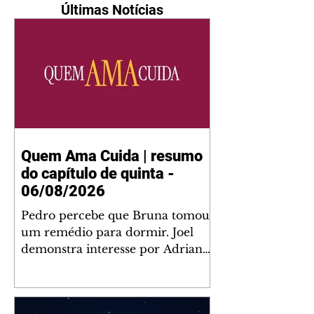
Últimas Notícias
Quem Ama Cuida | resumo
do capítulo de quinta -
06/08/2026
Pedro percebe que Bruna tomou
um remédio para dormir. Joel
demonstra interesse por Adriana.
Fernando elogia Mau Mau. Bia
não gosta quando Brigitte e
Rafael se sentam à mesa com ela