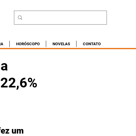
RA
HORÓSCOPO
NOVELAS
CONTATO
da
 22,6%
fez um 