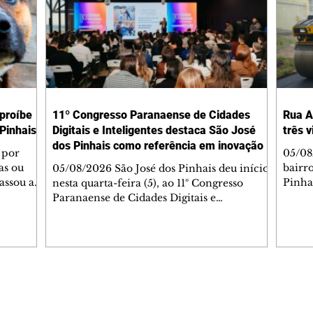
 proíbe
11º Congresso Paranaense de Cidades
Rua A
Pinhais
Digitais e Inteligentes destaca São José
três 
dos Pinhais como referência em inovação
 por
05/08
as ou
bairr
05/08/2026 São José dos Pinhais deu início,
assou a
Pinha
nesta quarta-feira (5), ao 11º Congresso
s. A
asfál
Paranaense de Cidades Digitais e
ipal nº
conju
Inteligentes, principal encontro estadual
231/2023
pavim
voltado à inovação na gestão pública.
bem-
També
Promovido pela Rede Cidade Digital (RCD),
Jorge
em parceria com a Prefeitura de São José
Dióge
dos Pinhais, o evento acontece no
pavim
Aeroporto Internacional Afonso Pena e
Editorias
Editais Certificados
, além
de tr
reúne, até quinta-feira (6), prefeitos,