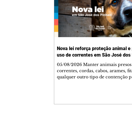
Nova lei reforça proteção animal e
uso de correntes em São José dos 
05/08/2026 Manter animais presos
correntes, cordas, cabos, arames, fit
qualquer outro tipo de contenção p
ser proibido em São José dos Pinhai
mudança está prevista na Lei Munic
4.960/2026, que alterou a Lei nº 4.
e reforça as normas de proteção e 
estar animal no município. A nova
legislação já está em vigor e busca
conscientizar a população sobre a
Contato comercial
importância da guarda responsável
mmjornale@gmail.com