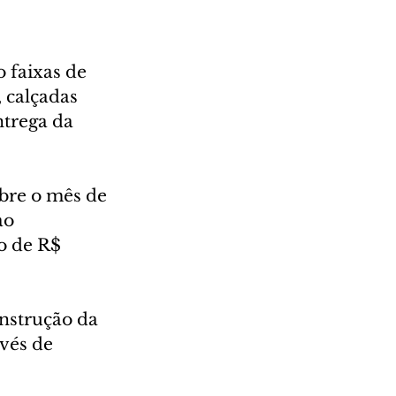
 faixas de 
 calçadas 
trega da 
bre o mês de 
ao 
o de R$ 
nstrução da 
vés de 