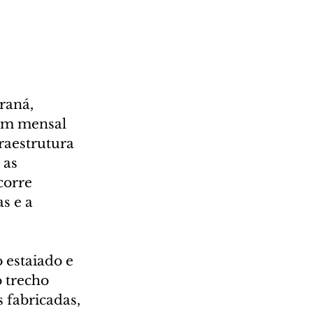
raná, 
im mensal 
raestrutura 
as 
corre 
s e a 
 estaiado e 
 trecho 
 fabricadas, 