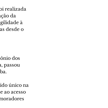
i realizada 
ação da 
gilidade à 
as desde o 
tônio dos 
, passou 
ba.
ido único na 
e ao acesso 
 moradores 