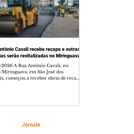
ntônio Cavali recebe recape e outras
vias serão revitalizadas no Miringuava
/2026 A Rua Antônio Cavali, no
o Miringuava, em São José dos
is, começou a receber obras de recape
tico. A intervenção faz parte de um
nto de serviços que vai melhorar a
entação de quatro ruas da região.
m estão previstas obras nas ruas
 da Silva, Everton Pugin de Abreu e
nes Abelardino da Silva. A nova
entação deve melhorar as condições
Siga
Jornale
áfego nas vias, proporcionando uma