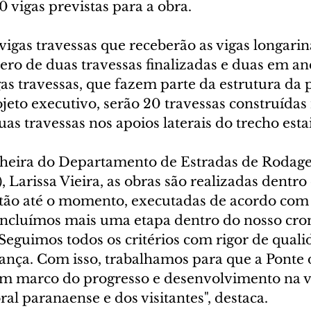
0 vigas previstas para a obra.
igas travessas que receberão as vigas longarina
ero de duas travessas finalizadas e duas em a
igas travessas, que fazem parte da estrutura da 
eto executivo, serão 20 travessas construídas 
s travessas nos apoios laterais do trecho esta
heira do Departamento de Estradas de Rodag
Larissa Vieira, as obras são realizadas dentro
tão até o momento, executadas de acordo com 
oncluímos mais uma etapa dentro do nosso cr
Seguimos todos os critérios com rigor de quali
rança. Com isso, trabalhamos para que a Ponte 
m marco do progresso e desenvolvimento na v
ral paranaense e dos visitantes", destaca.