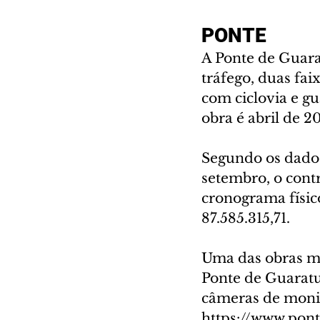
PONTE
A Ponte de Guara
tráfego, duas fai
com ciclovia e g
obra é abril de 2
Segundo os dados
setembro, o cont
cronograma físic
87.585.315,71.
Uma das obras ma
Ponte de Guarat
câmeras de monit
https://www.pont