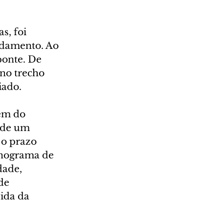
s, foi 
ndamento. Ao 
ponte. De 
no trecho 
iado.
em do 
 de um 
o prazo 
onograma de 
dade, 
de 
ida da 