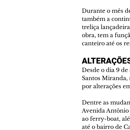
Durante o mês de 
também a continu
treliça lançadeir
obra, tem a funçã
canteiro até os r
ALTERAÇÕES
Desde o dia 9 de 
Santos Miranda, 
por alterações e
Dentre as mudanç
Avenida Antônio 
ao ferry-boat, a
até o bairro de Ca