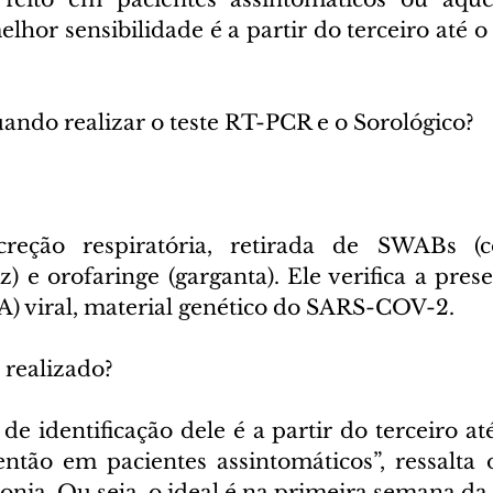
lhor sensibilidade é a partir do terceiro até o 
uando realizar o teste RT-PCR e o Sorológico?
reção respiratória, retirada de SWABs (co
z) e orofaringe (garganta). Ele verifica a pres
A) viral, material genético do SARS-COV-2.
realizado?
e identificação dele é a partir do terceiro até
ntão em pacientes assintomáticos”, ressalta 
lonia. Ou seja, o ideal é na primeira semana da