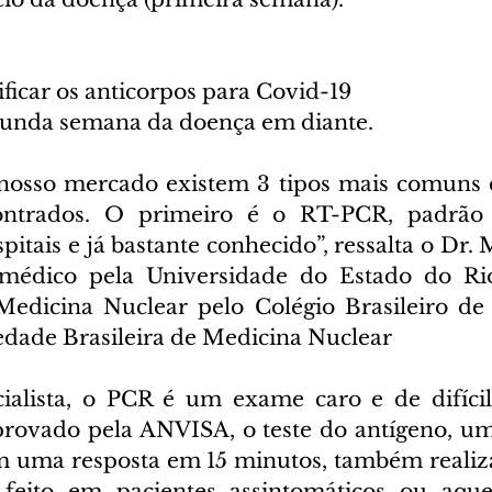
ificar os anticorpos para Covid-19
gunda semana da doença em diante.
nosso mercado existem 3 tipos mais comuns d
ntrados. O primeiro é o RT-PCR, padrão 
pitais e já bastante conhecido”, ressalta o Dr. M
 médico pela Universidade do Estado do Rio 
Medicina Nuclear pelo Colégio Brasileiro de 
dade Brasileira de Medicina Nuclear
alista, o PCR é um exame caro e de difícil 
rovado pela ANVISA, o teste do antígeno, uma
m uma resposta em 15 minutos, também realiz
 feito em pacientes assintomáticos ou aque