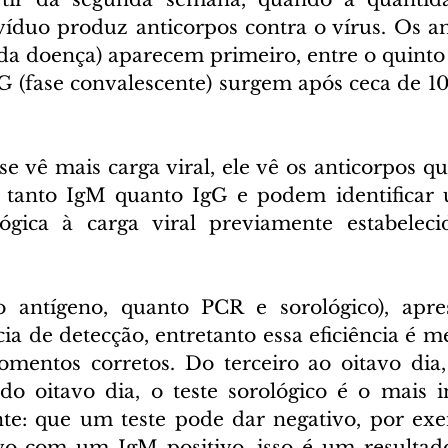
víduo produz anticorpos contra o vírus. Os an
da doença) aparecem primeiro, entre o quinto e
gG (fase convalescente) surgem após ceca de 10
se vê mais carga viral, ele vê os anticorpos q
 tanto IgM quanto IgG e podem identificar u
ógica à carga viral previamente estabelecid
to antígeno, quanto PCR e sorológico), apr
cia de detecção, entretanto essa eficiência é 
mentos corretos. Do terceiro ao oitavo dia,
do oitavo dia, o teste sorológico é o mais in
inte: que um teste pode dar negativo, por ex
vo com um IgM positivo, isso é um resultado