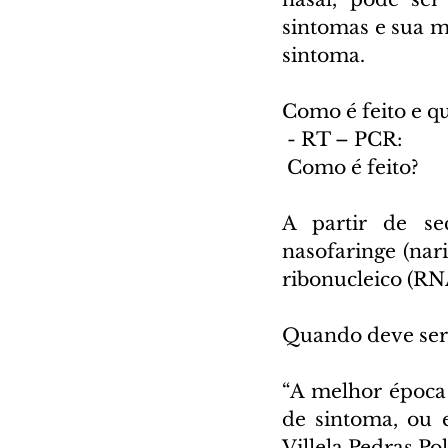
sintomas e sua me
sintoma.
Como é feito e q
 - RT – PCR:
 Como é feito?
A partir de sec
nasofaringe (nari
ribonucleico (RN
Quando deve ser 
“A melhor época d
de sintoma, ou e
Villela Pedras Po