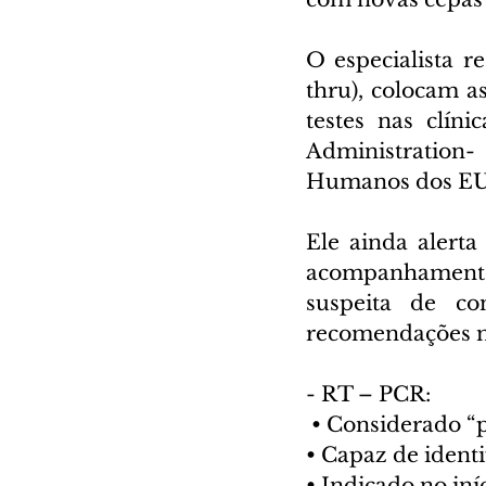
O especialista r
thru), colocam a
testes nas clín
Administration-
Humanos dos EUA),
Ele ainda alert
acompanhamento 
suspeita de co
recomendações méd
- RT – PCR:
 • Considerado “
• Capaz de identi
• Indicado no in