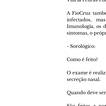
A FioCruz também
infectados, ma
Imunologia, os d
sintomas, o própr
- Sorológico:
Como é feito?
O exame é realiz
secreção nasal.
Quando deve ser 
São feitos a pa