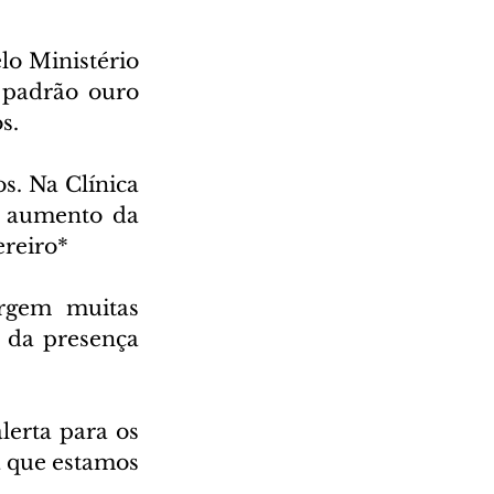
o Ministério 
padrão ouro 
s. 
. Na Clínica 
o aumento da 
ereiro*
rgem muitas 
 da presença 
lerta para os 
á que estamos 