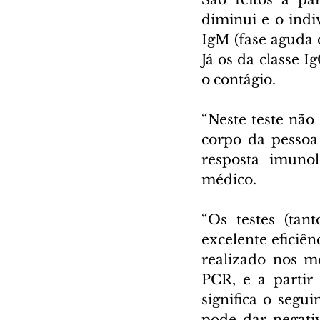
diminui e o indi
IgM (fase aguda 
Já os da classe I
o contágio.
“Neste teste não 
corpo da pessoa
resposta imunol
médico.
“Os testes (tan
excelente eficiên
realizado nos mo
PCR, e a partir 
significa o segu
pode dar negati