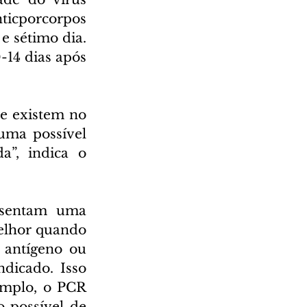
ticporcorpos 
 sétimo dia. 
-14 dias após 
ue existem no 
ma possível 
a”, indica o 
esentam uma 
melhor quando 
 antígeno ou 
dicado. Isso 
emplo, o PCR 
 possível de 