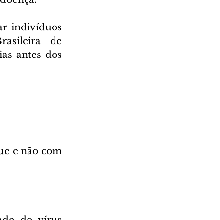
r indivíduos 
sileira de 
as antes dos 
ue e não com 
de do vírus 