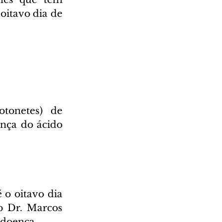
oitavo dia de 
tonetes) de 
ença do ácido 
 o oitavo dia 
o Dr. Marcos 
 doença.