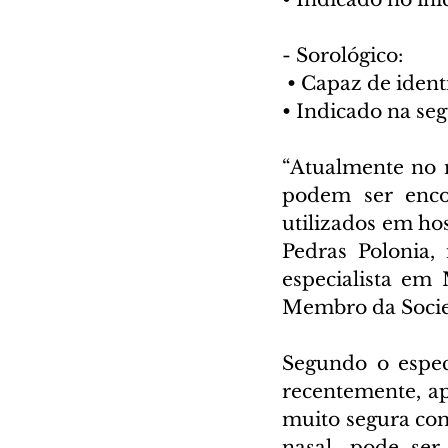
- Sorológico:
 • Capaz de ident
• Indicado na se
“Atualmente no 
podem ser enco
utilizados em hos
Pedras Polonia,
especialista em 
Membro da Socie
Segundo o especi
recentemente, ap
muito segura co
nasal, pode ser