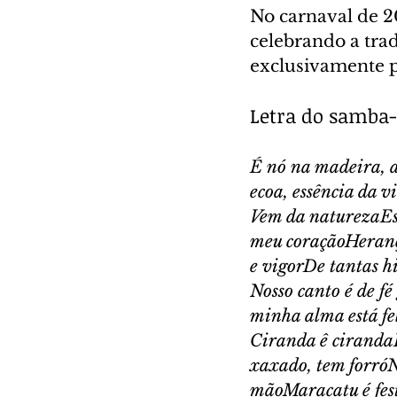
No carnaval de 2
celebrando a trad
exclusivamente p
Letra do samba-
É nó na madeira, a
ecoa, essência da 
Vem da naturezaEs
meu coraçãoHeranç
e vigorDe tantas hi
Nosso canto é de f
minha alma está fe
Ciranda ê ciranda
xaxado, tem forróN
mãoMaracatu é fes