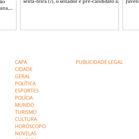
sexta-feira (7), o senador e pré-candidato ao
Juven
dão
Governo do Paraná, Sergio Moro (PL),
a entr
mana,
demonstrou desconhecimento sobre um
arrec
nemas. O
dos principais temas ligados ao transporte
Atenç
arta
público estadual. Ao ser questionado pelo
Socia
itiba,
jornalista Bruno Ribeiro sobre o valor da
social
o (8/8),
tarifa de ônibus da Região Metropolitana de
insti
ritiba.
Curitiba (RMC), Moro não soube responder,
Munic
Editorias
Editais Certificados
hesitou e afirmou que “teria que checar
fralda
alavras,
esses dados junto à equipe”. Na
que a
 retrata
CAPA
PUBLICIDADE LEGAL
CIDADE
GERAL
POLÍTICA
ESPORTES
POLÍCIA
MUNDO
TURISMO
CULTURA
HORÓSCOPO
NOVELAS