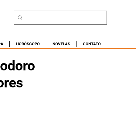
RA
HORÓSCOPO
NOVELAS
CONTATO
eodoro
ores