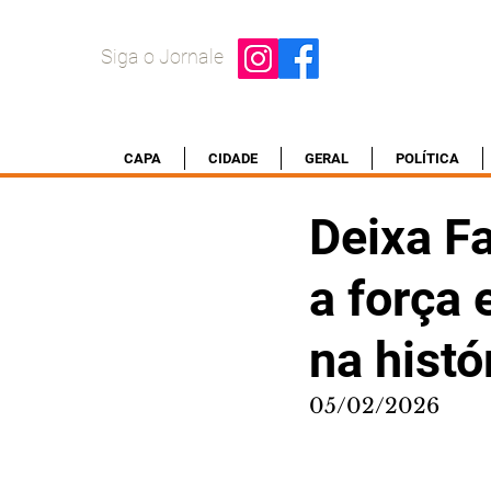
Siga o Jornale
CAPA
CIDADE
GERAL
POLÍTICA
Deixa F
a força
na histó
05/02/2026