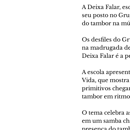
A Deixa Falar, es
seu posto no Grup
do tambor na mú
Os desfiles do G
na madrugada de 
Deixa Falar é a p
A escola apresen
Vida, que mostra
primitivos chega
tambor em ritmos
O tema celebra as
em um samba chei
presença do tambo