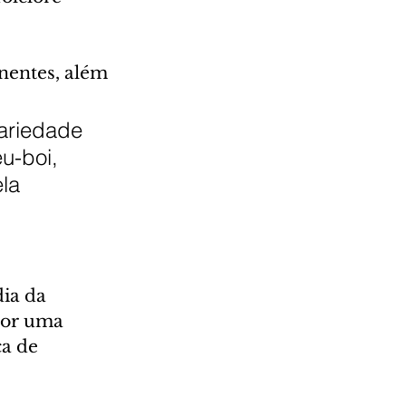
nentes, além 
variedade 
u-boi, 
la 
ia da 
por uma 
a de 