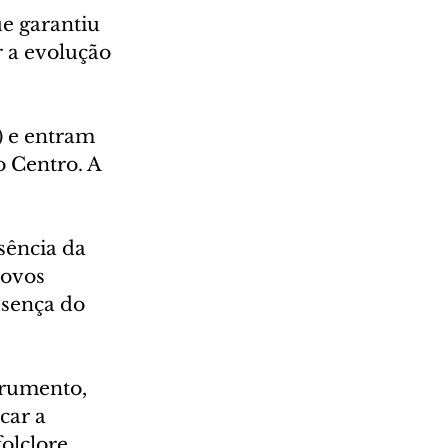
e garantiu 
 a evolução 
) e entram 
 Centro. A 
sência da 
ovos 
sença do 
trumento, 
car a 
olclore 