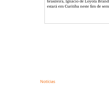
brasileira, Ignácio de Loyola Bran
estará em Curitiba neste fim de se
presencialmente e também nos ci
autor, um dos homenageados da qu
edição do Festival da Palavra de Cur
participa de um bate-papo no sábad
às 17h, no teatro do Memorial de Cu
Já no Cine Passeio, está em cartaz o
Contato comercial
documentário Não Sei Viver Sem P
mmjornale@gmail.com
dirigido pelo filho do escritor e que
Telefone: (41) 99978-9956
a vida dele. Não Sei Viver Sem Pala
Redação
E-mail:
redacaojornale@gmail.com
Site de
Notícias
de Curitiba / Paraná