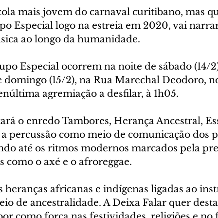
cola mais jovem do carnaval curitibano, mas qu
o Especial logo na estreia em 2020, vai narrar
sica ao longo da humanidade.
rupo Especial ocorrem na noite de sábado (14/2
domingo (15/2), na Rua Marechal Deodoro, no
enúltima agremiação a desfilar, à 1h05.
tará o enredo Tambores, Herança Ancestral, Es
 a percussão como meio de comunicação dos p
ndo até os ritmos modernos marcados pela pre
 como o axé e o afroreggae.
 heranças africanas e indígenas ligadas ao ins
o de ancestralidade. A Deixa Falar quer desta
r como força nas festividades, religiões e no f