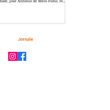
tude, José Antônio de Melo Filho, fez
ega de 5.873 fraldas geriátricas
adadas durante a Campanha de
ão à Pessoa Idosa à Fundação de Ação
l (FAS). A doação é uma contrapartida
 de atletas, paratletas, técnicos e
tuições contemplados pela Lei
ipal de Incentivo ao Esporte. As
Siga
Jornale
s serão destinadas às unidades da FAS
tendem pessoas idosas e também