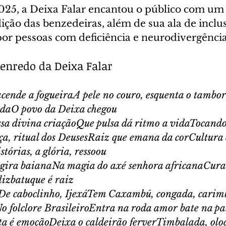
025, a Deixa Falar encantou o público com um d
ição das benzedeiras, além de sua ala de inclu
or pessoas com deficiência e neurodivergência
enredo da Deixa Falar
cende a fogueiraA pele no couro, esquenta o tambo
vidaO povo da Deixa chegou
sa divina criaçãoQue pulsa dá ritmo a vidaTocando
a, ritual dos DeusesRaiz que emana da corCultura 
stórias, a glória, ressoou
é gira baianaNa magia do axé senhora africanaCura
lizbatuque é raiz
De caboclinho, IjexáTem Caxambú, congada, cari
o folclore BrasileiroEntra na roda amor bate na pa
ta é emoçãoDeixa o caldeirão ferverTimbalada, olo