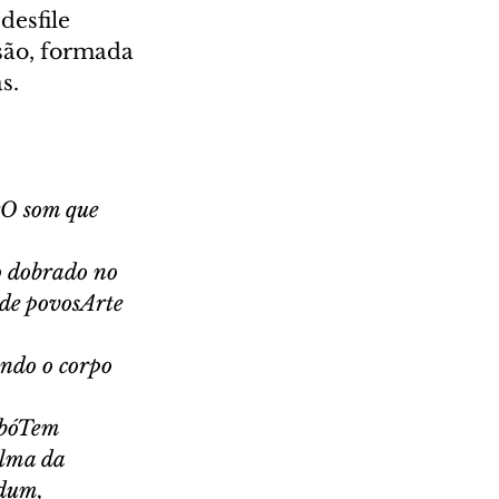
esfile 
são, formada 
s.
rO som que 
 dobrado no 
de povosArte 
ndo o corpo 
mbóTem 
lma da 
dum, 