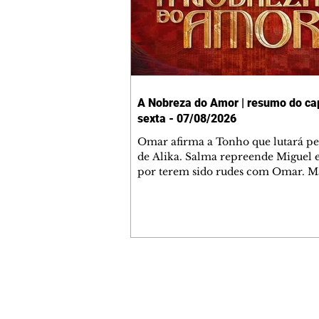
A Nobreza do Amor | resumo do cap
sexta - 07/08/2026
Omar afirma a Tonho que lutará p
de Alika. Salma repreende Miguel 
por terem sido rudes com Omar. M
Helena aconselha Manoel sobre se
namoro com Ana Maria. Pressiona
Bakari revela a Jendal que Chinua 
em terras inimigas. Omar pede que
acompanhe até a agência bancária
alerta Dumi, Akin e Ladisa sobre as
desconfianças de Jendal, que sonda
Contato comercial
sobre seu conselheiro. Chinua suge
mmjornale@gmail.com
Kênia reveja sua decisão de se junta
Telefone: (41) 99978-9956