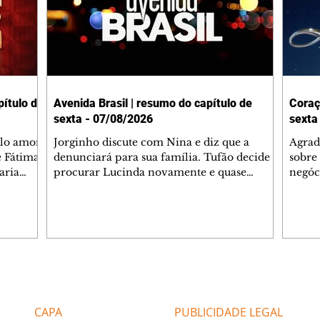
ítulo de
Avenida Brasil | resumo do capítulo de
Coraç
sexta - 07/08/2026
sexta
elo amor
Jorginho discute com Nina e diz que a
Agrad
e Fátima
denunciará para sua família. Tufão decide
sobre 
aria
procurar Lucinda novamente e quase
negóc
u
encontra Nina no lixão. Débora se
Janet
do,
preocupa com Jorginho. Monalisa pede que
Verôn
esteve
Olenka não a deixe sozinha. Tufão
inform
 Alika o
encontra Jorginho e o leva para casa. Max é
procu
. Chinua
hostil com Carminha. Diógenes se irrita
que e
quando Tavinho diz que não negociará o
decep
 Pascoal
passe de Roni por causa de sua sexualidade.
que s
Editorias
Editais Certificados
re que
Janaína admite para Jorginho que Lúcio e
preoc
r aos
Max estavam envolvidos na tentativa de
Cinar
CAPA
PUBLICIDADE LEGAL