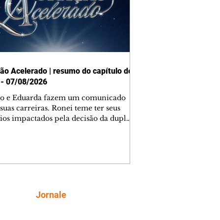
ão Acelerado | resumo do capítulo de
 - 07/08/2026
o e Eduarda fazem um comunicado
suas carreiras. Ronei teme ter seus
ios impactados pela decisão da dupla.
e decide prestar queixa contra
ica. Gael descobre que Naiane passou
ações sigilosas para Talita. Ronei
ra Verônica novamente e descobre
la deixou Bom Retorno. Gael se
ciona com Naiane. Valéria anuncia
e mudará de país, e Eduarda se
Siga
Jornale
upa com Sol. Palhares desconfia de
a em relação a Zilá. Ronei e Cinara