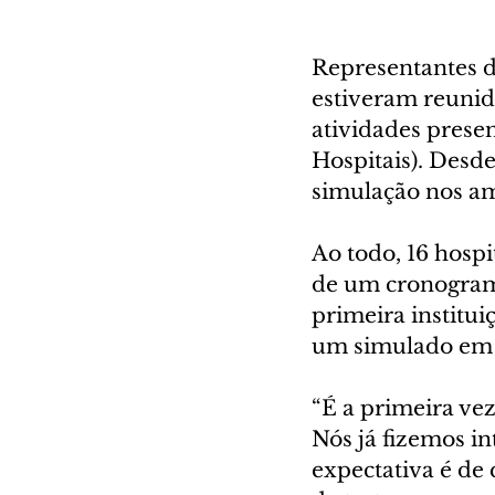
Representantes da
estiveram reunido
atividades prese
Hospitais). Desde 
simulação nos am
Ao todo, 16 hospi
de um cronograma
primeira institui
um simulado em 
“É a primeira ve
Nós já fizemos i
expectativa é de