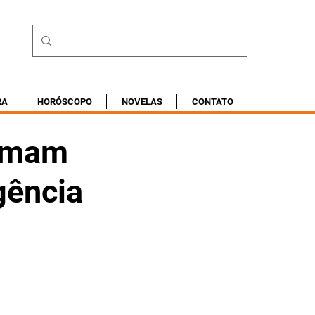
RA
HORÓSCOPO
NOVELAS
CONTATO
ramam
gência