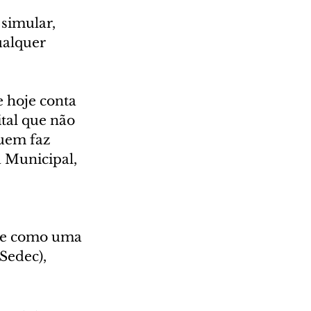
simular, 
ualquer 
 hoje conta 
tal que não 
quem faz 
 Municipal, 
te como uma 
Sedec), 