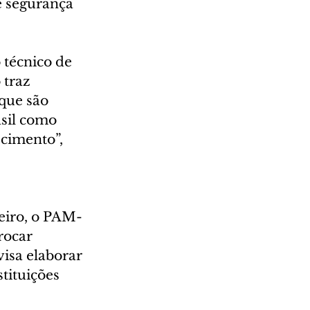
e segurança 
técnico de 
traz 
que são 
sil como 
cimento”, 
eiro, o PAM-
rocar 
visa elaborar 
tituições 