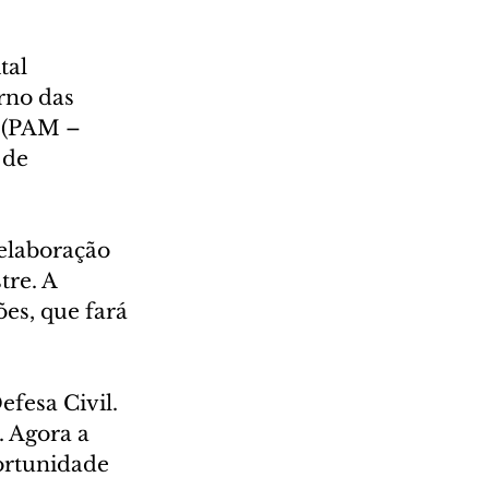
tal 
rno das 
 (PAM – 
 de 
elaboração 
re. A 
ões, que fará 
fesa Civil. 
 Agora a 
ortunidade 