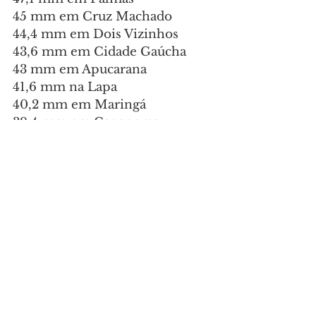
45 mm em Cruz Machado
44,4 mm em Dois Vizinhos
43,6 mm em Cidade Gaúcha
43 mm em Apucarana
41,6 mm na Lapa
40,2 mm em Maringá
39,4 mm em Capanema
38,6 mm em Nova Laranjeiras
36,8 mm em General Carneiro
36,4 mm em Telêmaco Borba
35 mm em Francisco Beltrão
34,6 mm em Ponta Grossa
34 mm em Guaíra
33,4 mm em Mandaguari
33,4 mm em São Jorge d’Oeste
33 mm em Cruzeiro do Iguaçu
32,6 mm em São Miguel do 