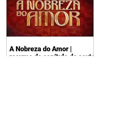
A Nobreza do Amor |
resumo do capítulo de sexta
- 07/08/2026
Omar afirma a Tonho que lutará
pelo amor de Alika. Salma
repreende Miguel e Fátima por
terem sido rudes com Omar.
Maria Helena aconselha Manoel
sobre seu namoro com Ana
Maria. Pressionado, Bakari revela
a Jendal que Chinua esteve em
terras inimigas. Omar pede que