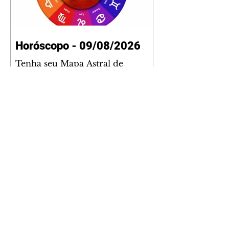
Horóscopo - 09/08/2026
Tenha seu Mapa Astral de
nascimento, o Mapa astral do Ano
de 2026 e 2027, o que os planetas
indicam para o seu: Trabalho,
Amor, Dinheiro, Saúde e Família.
Estudo com 35 páginas. Adquira
já através da nossa loja virtual ou
na loja física: rua Emiliano
Perneta 30 – loja 21 – galeria
Cezar Franco – centro –
Curitiba. Você pode pedir
também através do nosso
Whatsapp e receber seu livro
virtual: (41) 99719-0645. Escute o