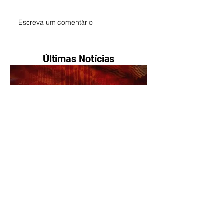
Escreva um comentário
Últimas Notícias
A Nobreza do Amor |
resumo do capítulo de sexta
- 07/08/2026
Omar afirma a Tonho que lutará
pelo amor de Alika. Salma