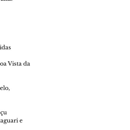
idas 
oa Vista da 
elo, 
açu
aguari e 