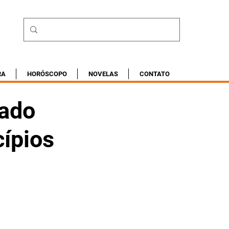
RA
HORÓSCOPO
NOVELAS
CONTATO
tado
ípios