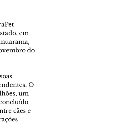
aPet 
Estado, em 
 Umuarama, 
 novembro do 
soas 
endentes. O 
lhões, um 
concluído 
tre cães e 
rações 