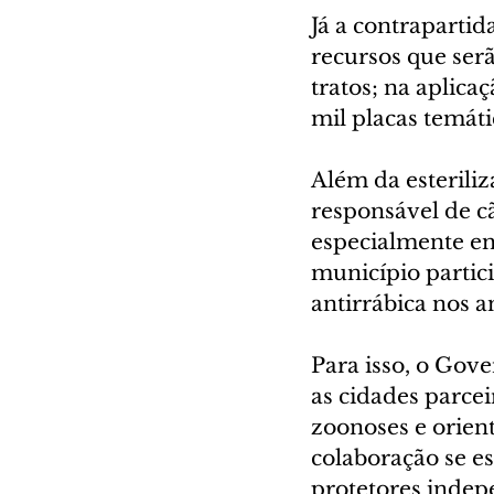
Já a contraparti
recursos que ser
tratos; na aplica
mil placas temáti
Além da esterili
responsável de cã
especialmente en
município partici
antirrábica nos 
Para isso, o Gove
as cidades parcei
zoonoses e orien
colaboração se e
protetores indep