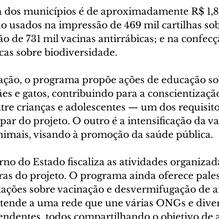
da dos municípios é de aproximadamente R$ 1,8
ão usados na impressão de 469 mil cartilhas s
ção de 731 mil vacinas antirrábicas; e na confec
cas sobre biodiversidade.
zação, o programa propõe ações de educação sob
es e gatos, contribuindo para a conscientizaçã
tre crianças e adolescentes — um dos requisito
par do projeto. O outro é a intensificação da v
animais, visando à promoção da saúde pública.
rno do Estado fiscaliza as atividades organizad
ras do projeto. O programa ainda oferece pales
tações sobre vacinação e desvermifugação de a
stende a uma rede que une várias ONGs e diver
endentes, todos compartilhando o objetivo de 