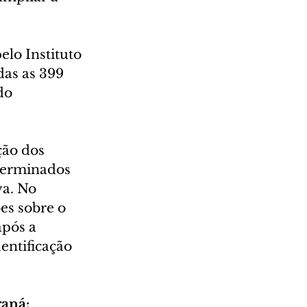
elo Instituto 
das as 399 
do 
ção dos 
terminados 
va. No 
es sobre o 
pós a 
entificação 
raná: