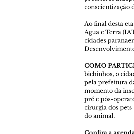
conscientização 
Ao final desta et
Água e Terra (IAT
cidades paranaen
Desenvolvimento 
COMO PARTIC
bichinhos, o cid
pela prefeitura d
momento da inscri
pré e pós-operat
cirurgia dos pets
do animal.
Confira a agenda