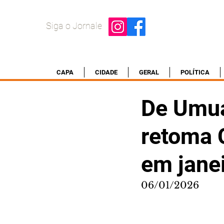
Siga o Jornale
CAPA
CIDADE
GERAL
POLÍTICA
De Umua
retoma 
em jane
06/01/2026