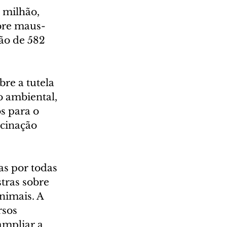
 milhão, 
obre maus-
ção de 582 
re a tutela 
o ambiental, 
s para o 
acinação 
as por todas 
tras sobre 
nimais. A 
sos 
ampliar a 