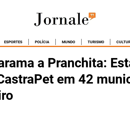
ESPORTES
POLÍCIA
MUNDO
TURISMO
CULTU
rama a Pranchita: Es
CastraPet em 42 munic
iro