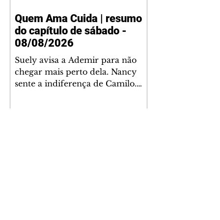
Quem Ama Cuida | resumo
do capítulo de sábado -
08/08/2026
Suely avisa a Ademir para não
chegar mais perto dela. Nancy
sente a indiferença de Camilo.
Tiago diz a Ingrid que ela não
tem competência para presidir a
joalheria. André conta a Pedro
que a associação de advogados
expulsou Ademir. Laurentino
contrata Adriana para servir no
restaurante. Adriana vê Pedro e
Bruna no restaurante. Bruna
provoca Adriana. Dora pede
ajuda a André para marcar um
Coração Acelerado | resumo
encontro com Suely. Adriana diz