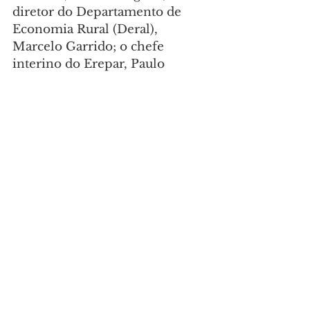
diretor do Departamento de 
Economia Rural (Deral), 
Marcelo Garrido; o chefe 
interino do Erepar, Paulo 
Fernando Pinheiro Machado; o 
embaixador do Global Digital 
Innovation Network (GDIN), 
Aleksandro Montanha; o cônsul 
de Assuntos Econômicos da 
República da Coreia, Hoseok 
Son; o coordenador de Assuntos 
Políticos do Consulado-Geral, 
Sung Bum Noh; e o cônsul 
honorário da República da 
Coreia em Curitiba, Cristian 
Kim.
Foto: 
Camila Tonett/Vice-