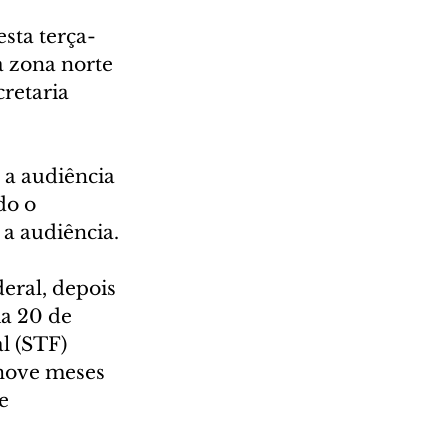
sta terça-
a zona norte 
retaria 
 a audiência 
do o 
 a audiência.
deral, depois 
ia 20 de 
l (STF) 
nove meses 
e 