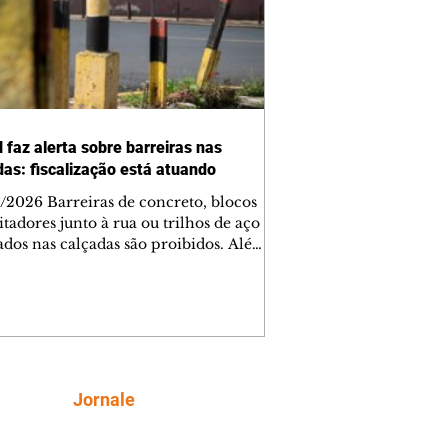
 faz alerta sobre barreiras nas
das: fiscalização está atuando
/2026 Barreiras de concreto, blocos
tadores junto à rua ou trilhos de aço
lados nas calçadas são proibidos. Além
rem obstáculos para a livre circulação
destres, essas estruturas podem causar
rar acidentes de trânsito — e os
ietários dos imóveis podem ser
sabilizados. O alerta é do Instituto de
isa e Planejamento de Ponta Grossa
), que está intensificando a
Siga
Jornale
ização sobre as calçadas, o que inclui
 barreiras. Um ca