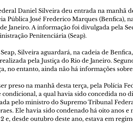
deral Daniel Silveira deu entrada na manhã de
eia Pública José Frederico Marques (Benfica), n
de Janeiro. A informação foi divulgada pela Sec
istração Penitenciária (Seap).
eap, Silveira aguardará, na cadeia de Benfica,
 realizada pela Justiça do Rio de Janeiro. Segun
ça, no entanto, ainda não há informações sobre
 ser preso na manhã desta terça, pela Polícia Fe
e condicional, a qual havia sido concedida no d
da pelo ministro do Supremo Tribunal Federa
aes. Ele havia sido condenado há oito anos e 
2 e, desde outubro deste ano, estava em regim