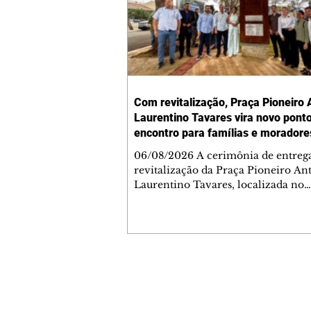
Com revitalização, Praça Pioneiro 
Laurentino Tavares vira novo pont
encontro para famílias e moradore
Jardim Liberdade
06/08/2026 A cerimônia de entreg
revitalização da Praça Pioneiro An
Laurentino Tavares, localizada no
cruzamento da Avenida dos Palma
as ruas Laudelino Pedro da Silva e 
Chrisóstomo Capinan, no Jardim
Liberdade, ocorreu nesta quinta-fei
espaço recebeu melhorias que amp
opções de lazer e convivência da
Contato comercial
comunidade, tornando a praça mai
mmjornale@gmail.com
acessível, segura e confortável para
Telefone: (41) 99978-9956