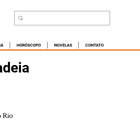
RA
HORÓSCOPO
NOVELAS
CONTATO
adeia
o Rio