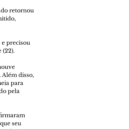
ado retornou 
itido, 
e precisou 
 (22).
houve 
. Além disso, 
eia para 
do pela 
afirmaram 
 que seu 